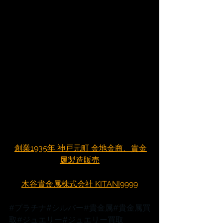
創業1935年 神戸元町 金地金商、貴金
属製造販売
木谷貴金属株式会社 KITANI9999
#プラチナ
#シルバー
#貴金属
#貴金属買
取
#ジュエリー
#ジュエリー買取