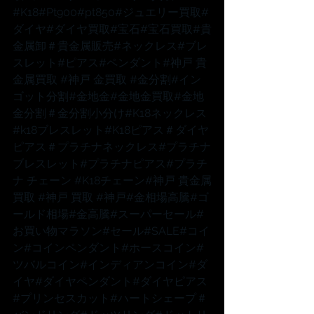
#K18
#Pt900
#pt850
#ジュエリー買取
#
ダイヤ
#ダイヤ買取
#宝石
#宝石買取
#貴
金属卸
＃貴金属販売
#ネックレス
#ブレ
スレット
#ピアス
#ペンダント
#神戸
 貴
金属買取 
#神戸
 金買取 
#金分割
#イン
ゴット分割
#金地金
#金地金買取
#金地
金分割
＃金分割小分け
#K18ネックレス
#k18ブレスレット
#K18ピアス
＃ダイヤ
ピアス
＃プラチナネックレス
#プラチナ
ブレスレット
#プラチナピアス
#プラチ
ナ
 チェーン 
#K18チェーン
#神戸
 貴金属
買取 
#神戸
 買取 
#神戸
#金相場高騰
#ゴ
ールド相場
#金高騰
#スーパーセール
#
お買い物マラソン
#セール
#SALE
#コイ
ン
#コインペンダント
#ホースコイン
#
ツバルコイン
#インディアンコイン
#ダ
イヤ
#ダイヤペンダント
#ダイヤピアス
#プリンセスカット
#ハートシェープ
＃