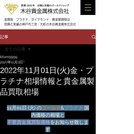
金買取・プラチナ、ダイヤモンド・貴金属買取は
信頼と実績の神戸市三宮・元町の木谷貴金属株式会社
記事
全ての記事
kitani9999
全ての記事
2022年11月1日
2022年11月01日(火)金・プ
最新の金価格
ラチナ相場情報と貴金属製
最新のお知らせ
品買取相場
セールのご案内
11月01日 (火) 
の
ゴールド
&
プラチナ
 国
内価格の相場と
不要貴金属買取価格
をお知らせ致しま
す