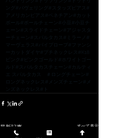
バンドリング
#ドッツリング
#ドットリ
ング
#パヴェリング
#スタッズピアス
#
アメリカンピアス
#ベネチアン
#カット
ボール
#ボールチェーン
#小豆
#小豆チ
ェーン
#スライドチェーン
#アジャスタ
ーチェーン
#スパルタカス
#ミラーノ
#
マーヴェラス
#パイプロープ
#ファンシ
ーカットダイヤ
#プチネックレス
#K18
ピンク
#ピンクゴールド
#ホワイトゴー
ルド
#スパルタカスチェーン
#カルティ
エ
 スパルタカス　
＃ロングチェーン
#
ロングネックレス
#メンズチェーン
#メ
ンズネックレス
#ト
すべて表示
最新記事