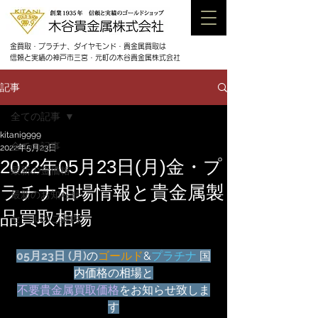
金買取・プラチナ、ダイヤモンド・貴金属買取は
信頼と実績の神戸市三宮・元町の木谷貴金属株式会社
記事
全ての記事
kitani9999
全ての記事
2022年5月23日
2022年05月23日(月)金・プ
最新の金価格
ラチナ相場情報と貴金属製
最新のお知らせ
品買取相場
セールのご案内
05月23日 (月)
の
ゴールド
&
プラチナ
 国
内価格の相場と
不要貴金属買取価格
をお知らせ致しま
す