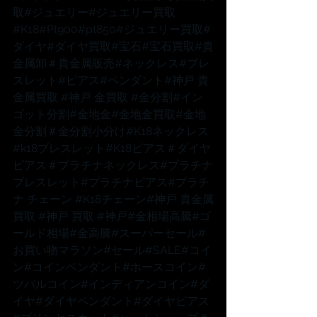
取
#ジュエリー
#ジュエリー買取
#K18
#Pt900
#pt850
#ジュエリー買取
#
ダイヤ
#ダイヤ買取
#宝石
#宝石買取
#貴
金属卸
＃貴金属販売
#ネックレス
#ブレ
スレット
#ピアス
#ペンダント
#神戸
 貴
金属買取 
#神戸
 金買取 
#金分割
#イン
ゴット分割
#金地金
#金地金買取
#金地
金分割
＃金分割小分け
#K18ネックレス
#k18ブレスレット
#K18ピアス
＃ダイヤ
ピアス
＃プラチナネックレス
#プラチナ
ブレスレット
#プラチナピアス
#プラチ
ナ
 チェーン 
#K18チェーン
#神戸
 貴金属
買取 
#神戸
 買取 
#神戸
#金相場高騰
#ゴ
ールド相場
#金高騰
#スーパーセール
#
お買い物マラソン
#セール
#SALE
#コイ
ン
#コインペンダント
#ホースコイン
#
ツバルコイン
#インディアンコイン
#ダ
イヤ
#ダイヤペンダント
#ダイヤピアス