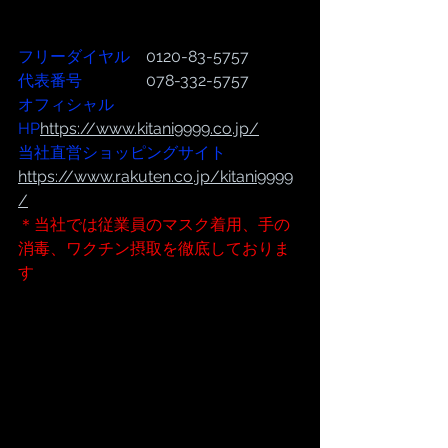
フリーダイヤル
　0120-83-5757
代表番号  
              078-332-5757
オフィシャル
HP
https://www.kitani9999.co.jp/
当社直営ショッピングサイト
https://www.rakuten.co.jp/kitani9999
/
＊当社では従業員のマスク着用、手の
消毒、ワクチン摂取を徹底しておりま
す