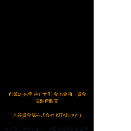
創業1935年 神戸元町 金地金商、貴金
属製造販売
木谷貴金属株式会社 KITANI9999
#プラチナ
#シルバー
#貴金属
#貴金属買