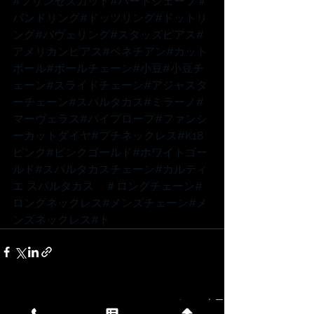
#プリンセスカット
#ハートシェープ
＃
バンドリング
#ドッツリング
#ドットリ
ング
#パヴェリング
#スタッズピアス
#
アメリカンピアス
#ベネチアン
#カット
ボール
#ボールチェーン
#小豆
#小豆チ
ェーン
#スライドチェーン
#アジャスタ
ーチェーン
#スパルタカス
#ミラーノ
#
マーヴェラス
#パイプロープ
#ファンシ
ーカットダイヤ
#プチネックレス
#K18
ピンク
#ピンクゴールド
#ホワイトゴー
ルド
#スパルタカスチェーン
#カルティ
エ
 スパルタカス　
＃ロングチェーン
#
ロングネックレス
#メンズチェーン
#メ
ンズネックレス
#ト
すべて表示
最新記事