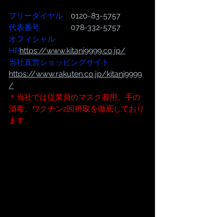
フリーダイヤル
　0120-83-5757
代表番号  
              078-332-5757
オフィシャル
HP
https://www.kitani9999.co.jp/
当社直営ショッピングサイト
https://www.rakuten.co.jp/kitani9999
/
＊当社では従業員のマスク着用、手の
消毒、ワクチン2回摂取を徹底しており
ます