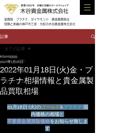
金買取・プラチナ、ダイヤモンド・貴金属買取は
信頼と実績の神戸市三宮・元町の木谷貴金属株式会社
記事
全ての記事
kitani9999
全ての記事
2022年1月18日
2022年01月18日(火)金・プ
最新の金価格
ラチナ相場情報と貴金属製
最新のお知らせ
品買取相場
セールのご案内
01月18日 (火)
の
ゴールド
&
プラチナ
 国
内価格の相場と
不要貴金属買取価格
をお知らせ致しま
す