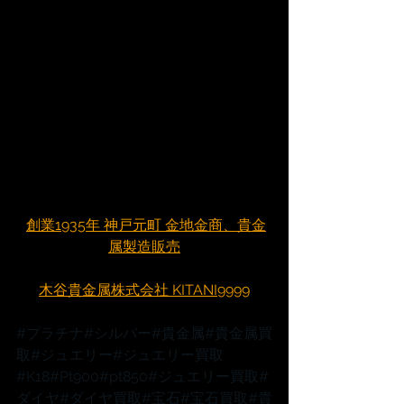
創業1935年 神戸元町 金地金商、貴金
属製造販売
木谷貴金属株式会社 KITANI9999
#プラチナ
#シルバー
#貴金属
#貴金属買
取
#ジュエリー
#ジュエリー買取
#K18
#Pt900
#pt850
#ジュエリー買取
#
ダイヤ
#ダイヤ買取
#宝石
#宝石買取
#貴