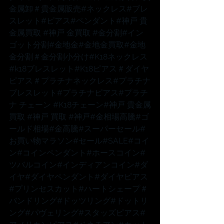
金属卸
＃貴金属販売
#ネックレス
#ブレ
スレット
#ピアス
#ペンダント
#神戸
 貴
金属買取 
#神戸
 金買取 
#金分割
#イン
ゴット分割
#金地金
#金地金買取
#金地
金分割
＃金分割小分け
#K18ネックレス
#k18ブレスレット
#K18ピアス
＃ダイヤ
ピアス
＃プラチナネックレス
#プラチナ
ブレスレット
#プラチナピアス
#プラチ
ナ
 チェーン 
#K18チェーン
#神戸
 貴金属
買取 
#神戸
 買取 
#神戸
#金相場高騰
#ゴ
ールド相場
#金高騰
#スーパーセール
#
お買い物マラソン
#セール
#SALE
#コイ
ン
#コインペンダント
#ホースコイン
#
ツバルコイン
#インディアンコイン
#ダ
イヤ
#ダイヤペンダント
#ダイヤピアス
#プリンセスカット
#ハートシェープ
＃
バンドリング
#ドッツリング
#ドットリ
ング
#パヴェリング
#スタッズピアス
#