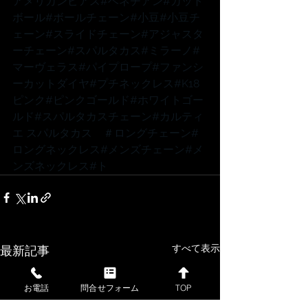
アメリカンピアス
#ベネチアン
#カット
ボール
#ボールチェーン
#小豆
#小豆チ
ェーン
#スライドチェーン
#アジャスタ
ーチェーン
#スパルタカス
#ミラーノ
#
マーヴェラス
#パイプロープ
#ファンシ
ーカットダイヤ
#プチネックレス
#K18
ピンク
#ピンクゴールド
#ホワイトゴー
ルド
#スパルタカスチェーン
#カルティ
エ
 スパルタカス　
＃ロングチェーン
#
ロングネックレス
#メンズチェーン
#メ
ンズネックレス
#ト
すべて表示
最新記事
お電話
問合せフォーム
TOP