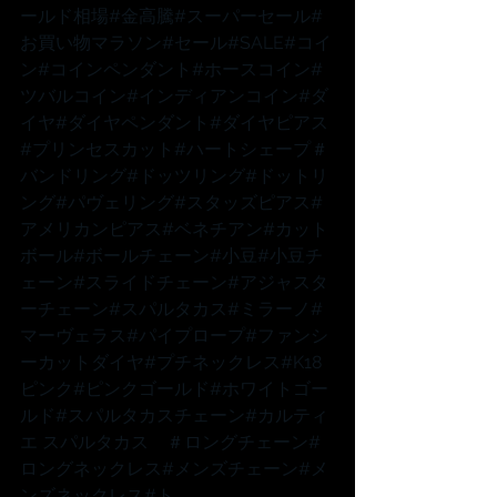
ールド相場
#金高騰
#スーパーセール
#
お買い物マラソン
#セール
#SALE
#コイ
ン
#コインペンダント
#ホースコイン
#
ツバルコイン
#インディアンコイン
#ダ
イヤ
#ダイヤペンダント
#ダイヤピアス
#プリンセスカット
#ハートシェープ
＃
バンドリング
#ドッツリング
#ドットリ
ング
#パヴェリング
#スタッズピアス
#
アメリカンピアス
#ベネチアン
#カット
ボール
#ボールチェーン
#小豆
#小豆チ
ェーン
#スライドチェーン
#アジャスタ
ーチェーン
#スパルタカス
#ミラーノ
#
マーヴェラス
#パイプロープ
#ファンシ
ーカットダイヤ
#プチネックレス
#K18
ピンク
#ピンクゴールド
#ホワイトゴー
ルド
#スパルタカスチェーン
#カルティ
エ
 スパルタカス　
＃ロングチェーン
#
ロングネックレス
#メンズチェーン
#メ
ンズネックレス
#ト