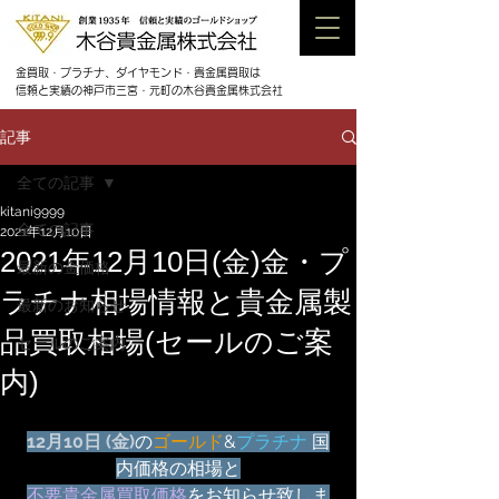
金買取・プラチナ、ダイヤモンド・貴金属買取は
信頼と実績の神戸市三宮・元町の木谷貴金属株式会社
記事
全ての記事
kitani9999
全ての記事
2021年12月10日
2021年12月10日(金)金・プ
最新の金価格
ラチナ相場情報と貴金属製
最新のお知らせ
品買取相場(セールのご案
セールのご案内
内)
12月10日 (金)
の
ゴールド
&
プラチナ
 国
内価格の相場と
不要貴金属買取価格
をお知らせ致しま