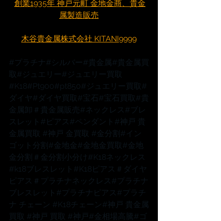
創業1935年 神戸元町 金地金商、貴金
属製造販売
木谷貴金属株式会社 KITANI9999
#プラチナ
#シルバー
#貴金属
#貴金属買
取
#ジュエリー
#ジュエリー買取
#K18
#Pt900
#pt850
#ジュエリー買取
#
ダイヤ
#ダイヤ買取
#宝石
#宝石買取
#貴
金属卸
＃貴金属販売
#ネックレス
#ブレ
スレット
#ピアス
#ペンダント
#神戸
 貴
金属買取 
#神戸
 金買取 
#金分割
#イン
ゴット分割
#金地金
#金地金買取
#金地
金分割
＃金分割小分け
#K18ネックレス
#k18ブレスレット
#K18ピアス
＃ダイヤ
ピアス
＃プラチナネックレス
#プラチナ
ブレスレット
#プラチナピアス
#プラチ
ナ
 チェーン 
#K18チェーン
#神戸
 貴金属
買取 
#神戸
 買取 
#神戸
#金相場高騰
#ゴ