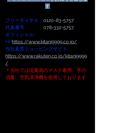
す
フリーダイヤル
　0120-83-5757
代表番号  
              078-332-5757
オフィシャル
HP
https://www.kitani9999.co.jp/
当社直営ショッピングサイト
https://www.rakuten.co.jp/kitani9999
/
＊当社では従業員のマスク着用、手の
消毒、空気清浄機を使用しております