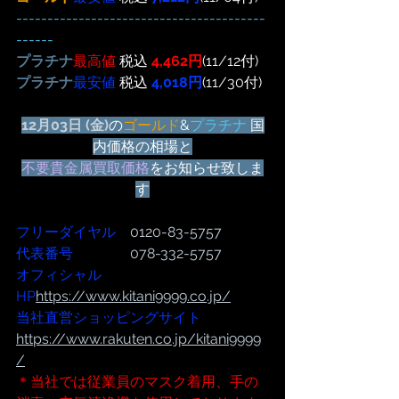
----------------------------------------
------
プラチナ
最高値
 税込 
4,462円
(11/12付)
プラチナ
最安値
 税込 
4,018円
(11/30付)
12月03日 (金)
の
ゴールド
&
プラチナ
 国
内価格の相場と
不要貴金属買取価格
をお知らせ致しま
す
フリーダイヤル
　0120-83-5757
代表番号  
              078-332-5757
オフィシャル
HP
https://www.kitani9999.co.jp/
当社直営ショッピングサイト
https://www.rakuten.co.jp/kitani9999
/
＊当社では従業員のマスク着用、手の