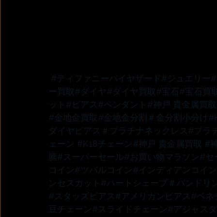
#ティファニー
バイヤザード
#ジュエリー
ー買取
#ダイヤ
#ダイヤ買取
#宝石
#宝石買
ット
#ピアス
#ペンダント
#神戸
 貴金属買取
#金地金買取
#金地金分割
＃金分割小分け
#
ダイヤピアス
＃プラチナネックレス
#プラ
ェーン 
#K18チェーン
#神戸
 貴金属買取 
#
騰
#スーパーセール
#お買い物マラソン
#セ
コイン
#ツバルコイン
#インディアンコイン
ンセスカット
#ハートシェープ
＃バンドリ
#スタッズピアス
#アメリカンピアス
#ベネ
豆チェーン
#スライドチェーン
#アジャス