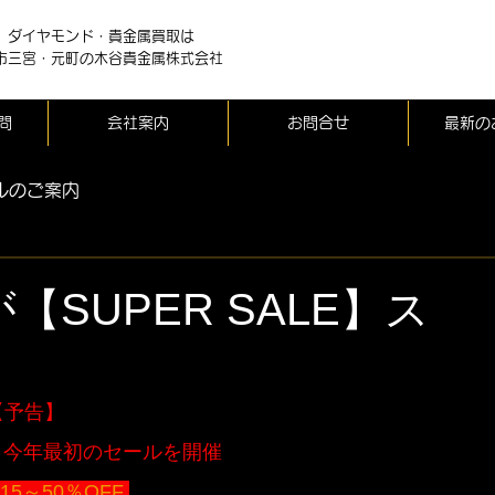
、ダイヤモンド・貴金属買取は
市三宮・元町の木谷貴金属株式会社
問
会社案内
お問合せ
最新の
ルのご案内
SUPER SALE】ス
【予告】
時より今年最初のセールを開催 
5～50％OFF 