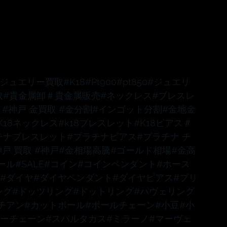
#ジュエリー買取
#K18
#Pt900
#pt850
#ジュエリ
取
#貴金属卸
＃貴金属販売
#ネックレス
#ブレスレ
 
#神戸
 金買取 
#金分割
#インゴット分割
#金地金
K18ネックレス
#k18ブレスレット
#K18ピアス
＃
チナブレスレット
#プラチナピアス
#プラチナ
 チ
神戸
 買取 
#神戸
#金相場高騰
#ゴールド相場
#金高
ール
#SALE
#コイン
#コインペンダント
#ホース
#ダイヤ
#ダイヤペンダント
#ダイヤピアス
#プリ
ング
#ドッツリング
#ドットリング
#パヴェリング
チアン
#カットボール
#ボールチェーン
#小豆
#小
ターチェーン
#スパルタカス
#ミラーノ
#マーヴェ