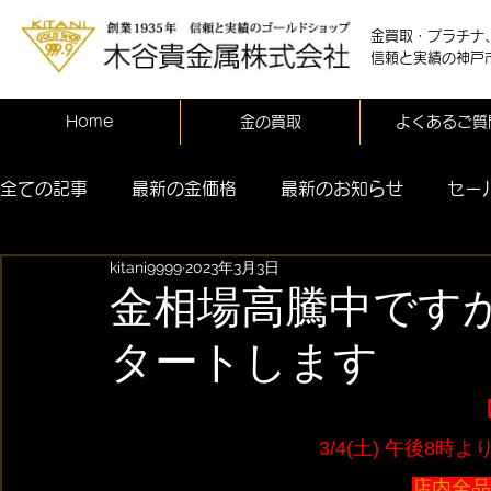
金買取・プラチナ
信頼と実績の神戸
Home
金の買取
よくあるご質
全ての記事
最新の金価格
最新のお知らせ
セー
kitani9999
2023年3月3日
金相場高騰中ですが【
タートします
 3/4(土) 午後8
店内全品1