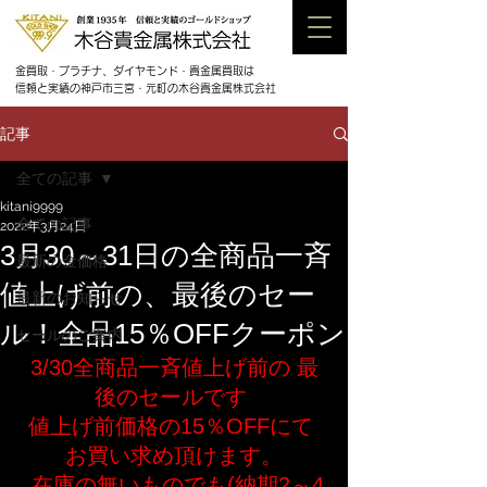
金買取・プラチナ、ダイヤモンド・貴金属買取は
信頼と実績の神戸市三宮・元町の木谷貴金属株式会社
記事
全ての記事
kitani9999
全ての記事
2022年3月24日
3月30～31日の全商品一斉
最新の金価格
値上げ前の、最後のセー
最新のお知らせ
ル！全品15％OFFクーポン
セールのご案内
3/30全商品一斉値上げ前の 最
後のセールです 
値上げ前価格の15％OFFにて 
お買い求め頂けます。
 在庫の無いものでも(納期2～4