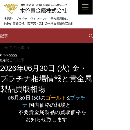
金買取・プラチナ、ダイヤモンド・貴金属買取は
信頼と実績の神戸市三宮・元町の木谷貴金属株式会社
記事
全ての記事
kitani9999
全ての記事
6月30日
2026年06月30日 (火) 金・
最新の金価格
プラチナ相場情報と貴金属
最新のお知らせ
製品買取相場
セールのご案内
06月
30日 (火)
の
ゴールド
&
プラチ
ナ
 国内価格の相場と
	不要貴金属製品の買取価格を
お知らせ致します