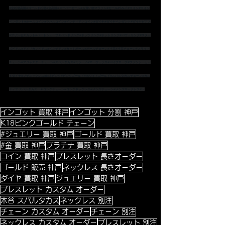
#金相場高騰
#ゴールド相場
#金高騰
#スーパーセール
#お買い物マラソン
#セール
#SALE
#コイン
#コイン
ペンダント
#ホースコイン
#ツバルコイン
#インディアンコイン
#ダイヤ
#ダイヤペンダント
#ダイヤピアス
#プリンセスカット
#ハートシェープ
＃バンドリング
#ドッツリング
#ドットリング
#パヴェリング
#スタッ
ズピアス
#アメリカンピアス
#ベネチアン
#カットボール
#ボールチェーン
#小豆
#小豆チェーン
#スライド
チェーン
#アジャスターチェーン
#スパルタカス
#ミラーノ
#マーヴェラス
#パイプロープ
#ファンシーカッ
トダイヤ
#プチネックレス
#K18ピンク
#ピンクゴールド
#ホワイトゴールド
#スパルタカスチェーン
#カル
ティエ
 スパルタカス　
＃ロングチェーン
#ロングネックレス
#メンズチェーン
#メンズネックレス
#ト
インゴット 買取 神戸
インゴット 分割 神戸
K18ピンクゴールド チェーン
#ジュエリー 買取 神戸
ゴールド 買取 神戸
#金 買取 神戸
プラチナ 買取 神戸
コイン 買取 神戸
ブレスレット 長さオーダー
ゴールド 販売 神戸
ネックレス 長さオーダー
ダイヤ 買取 神戸
ジュエリー 買取 神戸
ブレスレット カスタム オーダー
木谷 スパルタカス
ネックレス 別注
チェーン カスタム オーダー
チェーン 別注
ネックレス カスタム オーダー
ブレスレット 別注