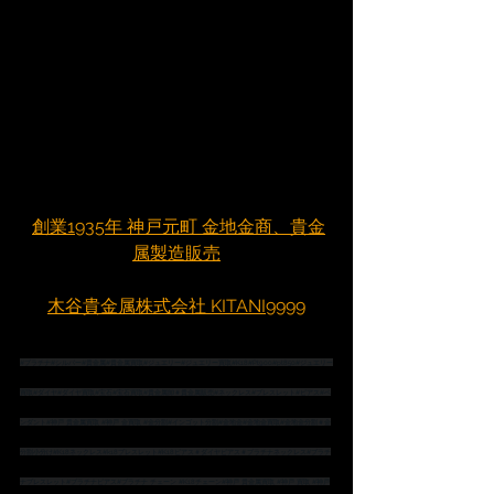
創業1935年 神戸元町 金地金商、貴金
属製造販売
木谷貴金属株式会社 KITANI9999
#プラチナ
#シルバー
#貴金属
#貴金属買取
#ジュエリー
#ジュエリー買取
#K18
#Pt900
#pt850
#ジュエリー
買取
#ダイヤ
#ダイヤ買取
#宝石
#宝石買取
#貴金属卸
＃貴金属販売
#ネックレス
#ブレスレット
#ピアス
#ペ
ンダント
#神戸
 貴金属買取 
#神戸
 金買取 
#金分割
#インゴット分割
#金地金
#金地金買取
#金地金分割
＃金
分割小分け
#K18ネックレス
#k18ブレスレット
#K18ピアス
＃ダイヤピアス
＃プラチナネックレス
#プラチ
ナブレスレット
#プラチナピアス
#プラチナ
 チェーン 
#K18チェーン
#神戸
 貴金属買取 
#神戸
 買取 
#神戸