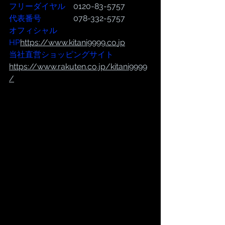
フリーダイヤル
　0120-83-5757
代表番号  
              078-332-5757
オフィシャル
HP
https://www.kitani9999.co.
jp
当社直営ショッピングサイト
https://
www.rakuten.co.jp/kitani9999
/