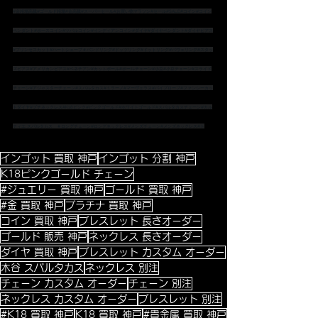
#金相場高騰
#ゴールド相場
#金高騰
#スーパーセール
#お買い物マラソン
#セール
#SALE
#コイン
#コイン
ペンダント
#ホースコイン
#ツバルコイン
#インディアンコイン
#ダイヤ
#ダイヤペンダント
#ダイヤピアス
#プリンセスカット
#ハートシェープ
＃バンドリング
#ドッツリング
#ドットリング
#パヴェリング
#スタッ
ズピアス
#アメリカンピアス
#ベネチアン
#カットボール
#ボールチェーン
#小豆
#小豆チェーン
#スライド
チェーン
#アジャスターチェーン
#スパルタカス
#ミラーノ
#マーヴェラス
#パイプロープ
#ファンシーカッ
トダイヤ
#プチネックレス
#K18ピンク
#ピンクゴールド
#ホワイトゴールド
#スパルタカスチェーン
#カル
ティエ
 スパルタカス　
＃ロングチェーン
#ロングネックレス
#メンズチェーン
#メンズネックレス
#ト
インゴット 買取 神戸
インゴット 分割 神戸
K18ピンクゴールド チェーン
#ジュエリー 買取 神戸
ゴールド 買取 神戸
#金 買取 神戸
プラチナ 買取 神戸
コイン 買取 神戸
ブレスレット 長さオーダー
ゴールド 販売 神戸
ネックレス 長さオーダー
ダイヤ 買取 神戸
ブレスレット カスタム オーダー
木谷 スパルタカス
ネックレス 別注
チェーン カスタム オーダー
チェーン 別注
ネックレス カスタム オーダー
ブレスレット 別注
#K18 買取 神戸
K18 買取 神戸
#貴金属 買取 神戸