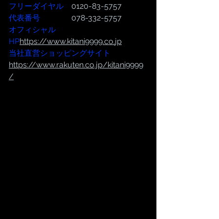
フリーダイヤル
　0120-83-5757
代表番号  
              078-332-5757
オフィシャル
HP
https://www.kitani9999.co.
jp
当社直営ショッピングサイト
https://
www.rakuten.co.jp/kitani9999
/