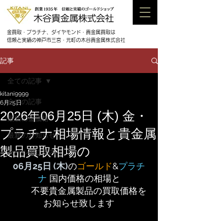
金買取・プラチナ、ダイヤモンド・貴金属買取は
信頼と実績の神戸市三宮・元町の木谷貴金属株式会社
記事
全ての記事
kitani9999
全ての記事
6月25日
2026年06月25日 (木) 金・
最新の金価格
プラチナ相場情報と貴金属
最新のお知らせ
製品買取相場の
セールのご案内
06月
25日 (木)
の
ゴールド
&
プラチ
ナ
 国内価格の相場と
	不要貴金属製品の買取価格を
お知らせ致します