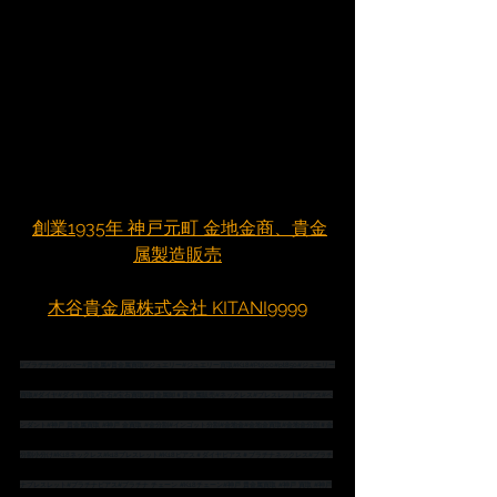
創業1935年 神戸元町 金地金商、貴金
属製造販売
木谷貴金属株式会社 KITANI9999
#プラチナ
#シルバー
#貴金属
#貴金属買取
#ジュエリー
#ジュエリー買取
#K18
#Pt900
#pt850
#ジュエリー
買取
#ダイヤ
#ダイヤ買取
#宝石
#宝石買取
#貴金属卸
＃貴金属販売
#ネックレス
#ブレスレット
#ピアス
#ペ
ンダント
#神戸
 貴金属買取 
#神戸
 金買取 
#金分割
#インゴット分割
#金地金
#金地金買取
#金地金分割
＃金
分割小分け
#K18ネックレス
#k18ブレスレット
#K18ピアス
＃ダイヤピアス
＃プラチナネックレス
#プラチ
ナブレスレット
#プラチナピアス
#プラチナ
 チェーン 
#K18チェーン
#神戸
 貴金属買取 
#神戸
 買取 
#神戸