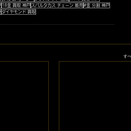
戸
18金 買取 神戸
スパルタカス チェーン 販売
#金 分割 神戸
ン
ダイヤモンド 買取
す