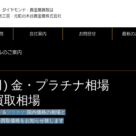
、ダイヤモンド・貴金属買取は
市三宮・元町の木谷貴金属株式会社
問
会社案内
お問合せ
最新の
ルのご案内
 (月) 金・プラチナ相場
買取相場
ド
&
プラチナ
 国内価格の相場と
の買取価格をお知らせ致します