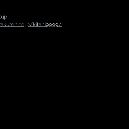
o.
jp
akuten.co.jp/kitani9999/