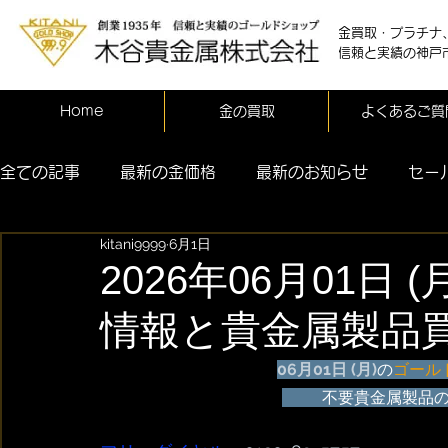
金買取・プラチナ
信頼と実績の神戸
Home
金の買取
よくあるご質
全ての記事
最新の金価格
最新のお知らせ
セー
kitani9999
6月1日
2026年06月01日
情報と貴金属製品
06月
01日 (月)
の
ゴール
	不要貴金属製品