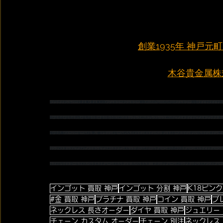
創業1935年 神戸
木谷貴金属株式会
#プラチナ
#シルバー
#貴金属
#貴金属買取
#ジュエリー
#ジュエリー買取
#K18
#Pt900
#pt850
#ジュエリー買取
#ダイヤ
#ダイヤ買
割
#金地金
#金地金買取
#金地金分割
＃金分割小分け
#K18ネックレス
#k18ブレスレット
#K18ピアス
＃ダイヤピアス
＃プラチナネ
場
#金高騰
#スーパーセール
#お買い物マラソン
#セール
#SALE
#コイン
#コインペンダント
#ホースコイン
#ツバルコイン
#インデ
リング
#スタッズピアス
#アメリカンピアス
#ベネチアン
#カットボール
#ボールチェーン
#小豆
#小豆チェーン
#スライドチェーン
ルド
#ホワイトゴールド
#スパルタカスチェーン
#カルティエ
 スパルタカス　
＃ロングチェーン
#ロングネックレス
#メンズチェー
インゴット 買取 神戸
インゴット 分割 神戸
K18ピン
#金 買取 神戸
プラチナ 買取 神戸
コイン 買取 神戸
ブ
ネックレス 長さオーダー
ダイヤ 買取 神戸
ジュエリー 
チェーン カスタム オーダー
チェーン 別注
ネックレス