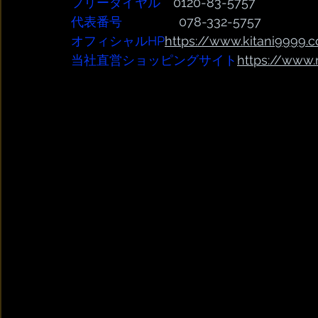
フリーダイヤル
　0120-83-5757
代表番号  
              078-332-5757
オフィシャルHP
https://www.kitani9999.c
当社直営ショッピングサイト
https://
www.r