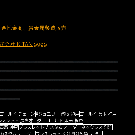
元町 金地金商、貴金属製造販売
社 KITANI9999
取
#宝石
#宝石買取
#貴金属卸
＃貴金属販売
#ネックレス
#ブレスレット
#ピアス
#ペンダント
#神戸
 貴金属買取 
#神戸
 金買取 
#金分割
#インゴット分
ックレス
#プラチナブレスレット
#プラチナピアス
#プラチナ
 チェーン 
#K18チェーン
#神戸
 貴金属買取 
#神戸
 買取 
#神戸
#金相場高騰
#ゴールド相
ィアンコイン
#ダイヤ
#ダイヤペンダント
#ダイヤピアス
#プリンセスカット
#ハートシェープ
＃バンドリング
#ドッツリング
#ドットリング
#パヴェ
#アジャスターチェーン
#スパルタカス
#ミラーノ
#マーヴェラス
#パイプロープ
#ファンシーカットダイヤ
#プチネックレス
#K18ピンク
#ピンクゴー
ン
#メンズネックレス
#ト
クゴールド チェーン
#ジュエリー 買取 神戸
ゴールド 買取 神戸
レスレット 長さオーダー
ゴールド 販売 神戸
買取 神戸
ブレスレット カスタム オーダー
ネックレス 別注
 カスタム オーダー
ブレスレット 別注
#K18 買取 神戸