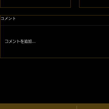
コメント
コメントを追加…
2026年08月07日 (金) 金・プ
2026年08月
ラチナ相場情報と貴金属製品
ラチナ相場
買取相場
買取相場