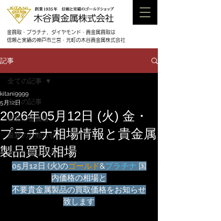
金買取・プラチナ、ダイヤモンド・貴金属買取は
信頼と実績の神戸市三宮・元町の木谷貴金属株式会社
記事
全ての記事
kitani9999
全ての記事
5月12日
2026年05月12日 (火) 金・
最新の金価格
プラチナ相場情報と貴金属
最新のお知らせ
製品買取相場
セールのご案内
05月
12日 (火)
の
ゴールド
&
プラチナ
 国
内価格の相場と
不要貴金属製品の買取価格をお知らせ
致します