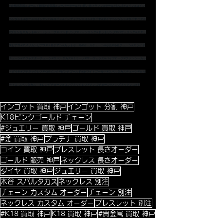
#金相場高騰
#ゴールド相場
#金高騰
#スーパーセール
#お買い物マラソン
#セール
#SALE
#コイン
#コイン
ペンダント
#ホースコイン
#ツバルコイン
#インディアンコイン
#ダイヤ
#ダイヤペンダント
#ダイヤピアス
#プリンセスカット
#ハートシェープ
＃バンドリング
#ドッツリング
#ドットリング
#パヴェリング
#スタッ
ズピアス
#アメリカンピアス
#ベネチアン
#カットボール
#ボールチェーン
#小豆
#小豆チェーン
#スライド
チェーン
#アジャスターチェーン
#スパルタカス
#ミラーノ
#マーヴェラス
#パイプロープ
#ファンシーカッ
トダイヤ
#プチネックレス
#K18ピンク
#ピンクゴールド
#ホワイトゴールド
#スパルタカスチェーン
#カル
ティエ
 スパルタカス　
＃ロングチェーン
#ロングネックレス
#メンズチェーン
#メンズネックレス
#ト
インゴット 買取 神戸
インゴット 分割 神戸
K18ピンクゴールド チェーン
#ジュエリー 買取 神戸
ゴールド 買取 神戸
#金 買取 神戸
プラチナ 買取 神戸
コイン 買取 神戸
ブレスレット 長さオーダー
ゴールド 販売 神戸
ネックレス 長さオーダー
ダイヤ 買取 神戸
ジュエリー 買取 神戸
木谷 スパルタカス
ネックレス 別注
チェーン カスタム オーダー
チェーン 別注
ネックレス カスタム オーダー
ブレスレット 別注
#K18 買取 神戸
K18 買取 神戸
#貴金属 買取 神戸