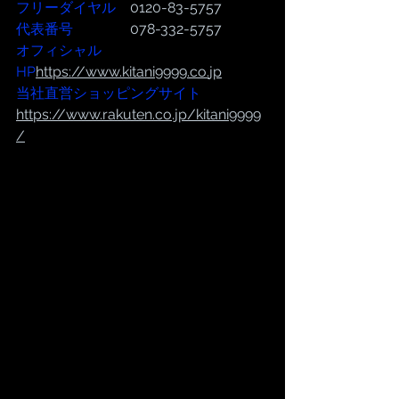
フリーダイヤル
　0120-83-5757
代表番号  
              078-332-5757
オフィシャル
HP
https://www.kitani9999.co.
jp
当社直営ショッピングサイト
https://
www.rakuten.co.jp/kitani9999
/