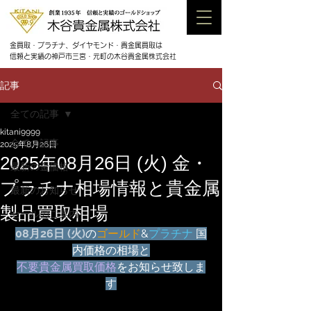
金買取・プラチナ、ダイヤモンド・貴金属買取は
信頼と実績の神戸市三宮・元町の木谷貴金属株式会社
記事
全ての記事
kitani9999
全ての記事
2025年8月26日
2025年08月26日 (火) 金・
最新の金価格
プラチナ相場情報と貴金属
最新のお知らせ
製品買取相場
セールのご案内
08月
26日 (火)
の
ゴールド
&
プラチナ
 国
内価格の相場と
不要貴金属買取価格
をお知らせ致しま
す