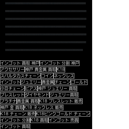
#金相場高騰
#ゴールド相場
#金高騰
#スーパーセール
#お買い物マラソン
#セール
#SALE
#コイン
#コイン
ペンダント
#ホースコイン
#ツバルコイン
#インディアンコイン
#ダイヤ
#ダイヤペンダント
#ダイヤピアス
#プリンセスカット
#ハートシェープ
＃バンドリング
#ドッツリング
#ドットリング
#パヴェリング
#スタッ
ズピアス
#アメリカンピアス
#ベネチアン
#カットボール
#ボールチェーン
#小豆
#小豆チェーン
#スライド
チェーン
#アジャスターチェーン
#スパルタカス
#ミラーノ
#マーヴェラス
#パイプロープ
#ファンシーカッ
トダイヤ
#プチネックレス
#K18ピンク
#ピンクゴールド
#ホワイトゴールド
#スパルタカスチェーン
#カル
ティエ
 スパルタカス　
＃ロングチェーン
#ロングネックレス
#メンズチェーン
#メンズネックレス
#ト
インゴット 買取 神戸
インゴット 分割 神戸
アクセサリー
神戸 貴金属 買取
K18
スパルタカスチェーン
コイン
ネックレス
インゴット
ジュエリー
貴金属
チェーン
ゴールド
小豆チェーン
ピアス
神戸 ジュエリー 買取
ブレスレット
ダイヤモンド
ジュエリー買取
プラチナ
貴金属 買取
K18 ブレスレット 販売
神戸 金 買取
K18 ネックレス 販売
K18 チェーン 販売
K18ピンクゴールド チェーン
インゴット 分割
K18 買取
インゴット 売買
インゴット 買取