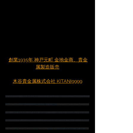
創業1935年 神戸元町 金地金商、貴金
属製造販売
木谷貴金属株式会社 KITANI9999
#プラチナ
#シルバー
#貴金属
#貴金属買取
#ジュエリー
#ジュエリー買取
#K18
#Pt900
#pt850
#ジュエリー
買取
#ダイヤ
#ダイヤ買取
#宝石
#宝石買取
#貴金属卸
＃貴金属販売
#ネックレス
#ブレスレット
#ピアス
#ペ
ンダント
#神戸
 貴金属買取 
#神戸
 金買取 
#金分割
#インゴット分割
#金地金
#金地金買取
#金地金分割
＃金
分割小分け
#K18ネックレス
#k18ブレスレット
#K18ピアス
＃ダイヤピアス
＃プラチナネックレス
#プラチ
ナブレスレット
#プラチナピアス
#プラチナ
 チェーン 
#K18チェーン
#神戸
 貴金属買取 
#神戸
 買取 
#神戸