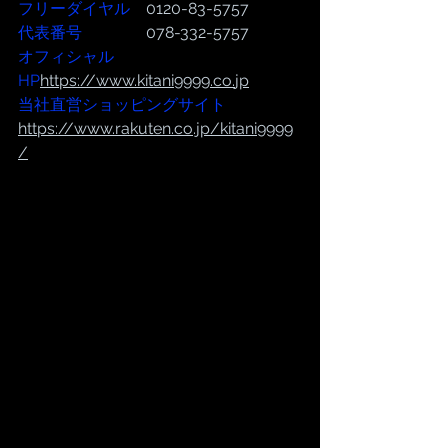
フリーダイヤル
　0120-83-5757
代表番号  
              078-332-5757
オフィシャル
HP
https://www.kitani9999.co.
jp
当社直営ショッピングサイト
https://
www.rakuten.co.jp/kitani9999
/