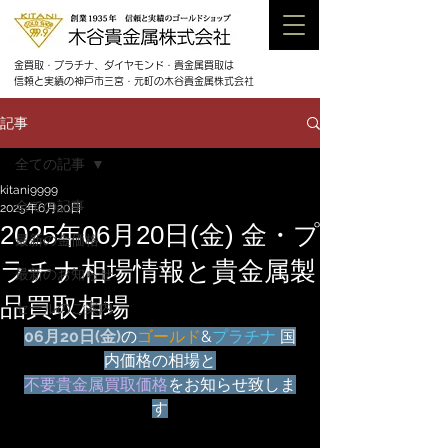
金買取・プラチナ、ダイヤモンド・貴金属買取は
信頼と実績の神戸市三宮・元町の木谷貴金属株式会社
記事
全ての記事
kitani9999
全ての記事
2025年6月20日
2025年06月20日(金) 金・プ
最新の金価格
ラチナ相場情報と貴金属製
最新のお知らせ
品買取相場
セールのご案内
06月
20日(金)
の
ゴールド
&
プラチナ
 国
内価格の相場と
不要貴金属買取価格
をお知らせ致しま
す