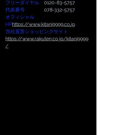
フリーダイヤル
　0120-83-5757
代表番号  
              078-332-5757
オフィシャル
HP
https://www.kitani9999.co.
jp
当社直営ショッピングサイト
https://
www.rakuten.co.jp/kitani9999
/