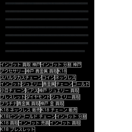
#金相場高騰
#ゴールド相場
#金高騰
#スーパーセール
#お買い物マラソン
#セール
#SALE
#コイン
#コイン
ペンダント
#ホースコイン
#ツバルコイン
#インディアンコイン
#ダイヤ
#ダイヤペンダント
#ダイヤピアス
#プリンセスカット
#ハートシェープ
＃バンドリング
#ドッツリング
#ドットリング
#パヴェリング
#スタッ
ズピアス
#アメリカンピアス
#ベネチアン
#カットボール
#ボールチェーン
#小豆
#小豆チェーン
#スライド
チェーン
#アジャスターチェーン
#スパルタカス
#ミラーノ
#マーヴェラス
#パイプロープ
#ファンシーカッ
トダイヤ
#プチネックレス
#K18ピンク
#ピンクゴールド
#ホワイトゴールド
#スパルタカスチェーン
#カル
ティエ
 スパルタカス　
＃ロングチェーン
#ロングネックレス
#メンズチェーン
#メンズネックレス
#ト
インゴット 買取 神戸
インゴット 分割 神戸
アクセサリー
神戸 貴金属 買取
K18
スパルタカスチェーン
コイン
ネックレス
インゴット
ジュエリー
貴金属
チェーン
ゴールド
小豆チェーン
ピアス
神戸 ジュエリー 買取
ブレスレット
ダイヤモンド
ジュエリー買取
プラチナ
貴金属 買取
神戸 金 買取
K18 ネックレス 販売
K18 チェーン 販売
K18ピンクゴールド チェーン
インゴット 分割
K18 買取
インゴット 売買
インゴット 買取
K18 ブレスレット