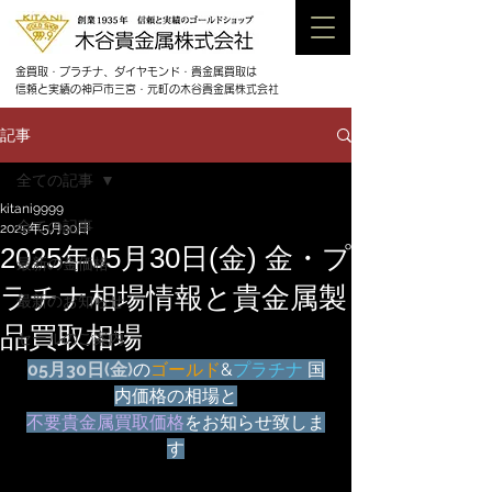
金買取・プラチナ、ダイヤモンド・貴金属買取は
信頼と実績の神戸市三宮・元町の木谷貴金属株式会社
記事
全ての記事
kitani9999
全ての記事
2025年5月30日
2025年05月30日(金) 金・プ
最新の金価格
ラチナ相場情報と貴金属製
最新のお知らせ
品買取相場
セールのご案内
05月
30日(金)
の
ゴールド
&
プラチナ
 国
内価格の相場と
不要貴金属買取価格
をお知らせ致しま
す