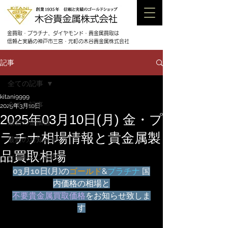
金買取・プラチナ、ダイヤモンド・貴金属買取は
信頼と実績の神戸市三宮・元町の木谷貴金属株式会社
記事
全ての記事
kitani9999
全ての記事
2025年3月10日
2025年03月10日(月) 金・プ
最新の金価格
ラチナ相場情報と貴金属製
最新のお知らせ
品買取相場
セールのご案内
03月
10日(月)
の
ゴールド
&
プラチナ
 国
内価格の相場と
不要貴金属買取価格
をお知らせ致しま
す