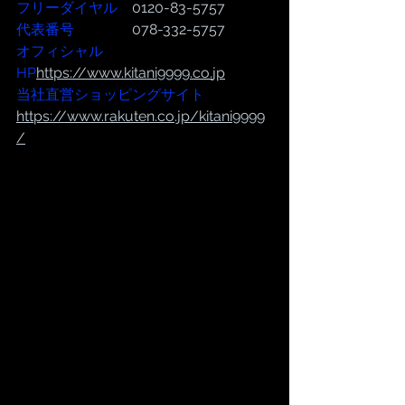
フリーダイヤル
　0120-83-5757
代表番号  
              078-332-5757
オフィシャル
HP
https://www.kitani9999.co.
jp
当社直営ショッピングサイト
https://
www.rakuten.co.jp/kitani9999
/