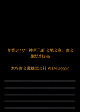
創業1935年 神戸元町 金地金商、貴金
属製造販売
木谷貴金属株式会社 KITANI9999
#プラチナ
#シルバー
#貴金属
#貴金属買取
#ジュエリー
#ジュエリー買取
#K18
#Pt900
#pt850
#ジュエリー
買取
#ダイヤ
#ダイヤ買取
#宝石
#宝石買取
#貴金属卸
＃貴金属販売
#ネックレス
#ブレスレット
#ピアス
#ペ
ンダント
#神戸
 貴金属買取 
#神戸
 金買取 
#金分割
#インゴット分割
#金地金
#金地金買取
#金地金分割
＃金
分割小分け
#K18ネックレス
#k18ブレスレット
#K18ピアス
＃ダイヤピアス
＃プラチナネックレス
#プラチ
ナブレスレット
#プラチナピアス
#プラチナ
 チェーン 
#K18チェーン
#神戸
 貴金属買取 
#神戸
 買取 
#神戸