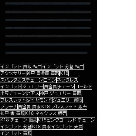
#金相場高騰
#ゴールド相場
#金高騰
#スーパーセール
#お買い物マラソン
#セール
#SALE
#コイン
#コイン
ペンダント
#ホースコイン
#ツバルコイン
#インディアンコイン
#ダイヤ
#ダイヤペンダント
#ダイヤピアス
#プリンセスカット
#ハートシェープ
＃バンドリング
#ドッツリング
#ドットリング
#パヴェリング
#スタッ
ズピアス
#アメリカンピアス
#ベネチアン
#カットボール
#ボールチェーン
#小豆
#小豆チェーン
#スライド
チェーン
#アジャスターチェーン
#スパルタカス
#ミラーノ
#マーヴェラス
#パイプロープ
#ファンシーカッ
トダイヤ
#プチネックレス
#K18ピンク
#ピンクゴールド
#ホワイトゴールド
#スパルタカスチェーン
#カル
ティエ
 スパルタカス　
＃ロングチェーン
#ロングネックレス
#メンズチェーン
#メンズネックレス
#ト
インゴット 買取 神戸
インゴット 分割 神戸
アクセサリー
神戸 貴金属 買取
K18
スパルタカスチェーン
コイン
ネックレス
インゴット
ジュエリー
貴金属
チェーン
ゴールド
小豆チェーン
ピアス
神戸 ジュエリー 買取
ブレスレット
ダイヤモンド
ジュエリー買取
プラチナ
貴金属 買取
K18 ブレスレット 販売
神戸 金 買取
K18 ネックレス 販売
K18 チェーン 販売
K18ピンクゴールド チェーン
インゴット 分割
K18 買取
インゴット 売買
インゴット 買取