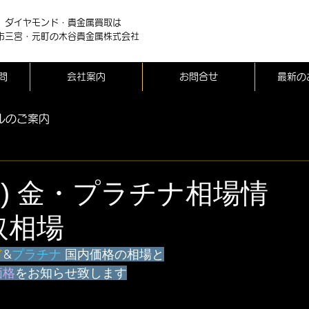
、ダイヤモンド・貴金属買取は
市三宮・元町の木谷貴金属株式会社
問
会社案内
お問合せ
最新の
ルのご案内
(金) 金・プラチナ相場情
取相場
ド
&
プラチナ
 国内価格の相場と
価格
をお知らせ致します