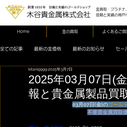
金買取・プラチナ
信頼と実績の神戸
Home
金の買取
よくあるご質
全ての記事
最新の金価格
最新のお知らせ
セー
kitani9999
2025年3月7日
2025年03月07日
報と貴金属製品買
03月
07日(金)
の
ゴール
不要貴金属買取