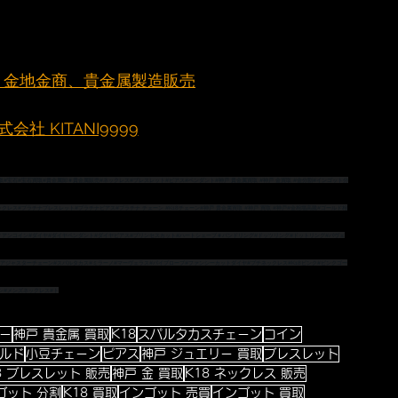
元町 金地金商、貴金属製造販売
社 KITANI9999
取
#宝石
#宝石買取
#貴金属卸
＃貴金属販売
#ネックレス
#ブレスレット
#ピアス
#ペンダント
#神戸
 貴金属買取 
#神戸
 金買取 
#金分割
#インゴット分
ックレス
#プラチナブレスレット
#プラチナピアス
#プラチナ
 チェーン 
#K18チェーン
#神戸
 貴金属買取 
#神戸
 買取 
#神戸
#金相場高騰
#ゴールド相
ィアンコイン
#ダイヤ
#ダイヤペンダント
#ダイヤピアス
#プリンセスカット
#ハートシェープ
＃バンドリング
#ドッツリング
#ドットリング
#パヴェ
#アジャスターチェーン
#スパルタカス
#ミラーノ
#マーヴェラス
#パイプロープ
#ファンシーカットダイヤ
#プチネックレス
#K18ピンク
#ピンクゴー
ン
#メンズネックレス
#ト
ー
神戸 貴金属 買取
K18
スパルタカスチェーン
コイン
ルド
小豆チェーン
ピアス
神戸 ジュエリー 買取
ブレスレット
8 ブレスレット 販売
神戸 金 買取
K18 ネックレス 販売
ゴット 分割
K18 買取
インゴット 売買
インゴット 買取