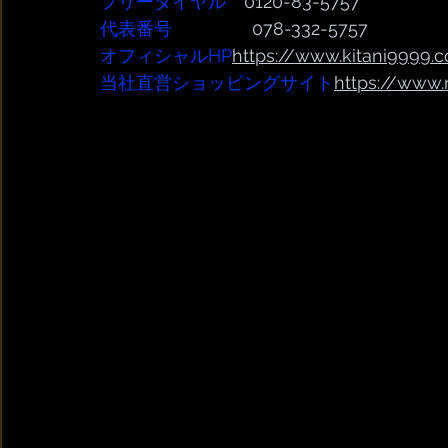
フリーダイヤル
　0120-83-5757
代表番号  
              078-332-5757
オフィシャルHP
https://www.kitani9999.c
当社直営ショッピングサイト
https://
www.r