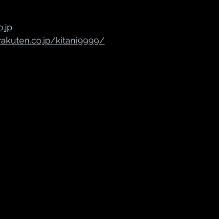
o.
jp
akuten.co.jp/kitani9999/