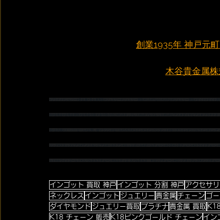
創業1935年 神戸
木谷貴金属株式会
#プラチナ
#シルバー
#貴金属
#貴金属買取
#ジュエリー
#ジュエリー買取
#K18
#Pt900
#pt850
#ジュエリー買取
#ダイヤ
#ダイヤ買
割
#金地金
#金地金買取
#金地金分割
＃金分割小分け
#K18ネックレス
#k18ブレスレット
#K18ピアス
＃ダイヤピアス
＃プラチナネ
場
#金高騰
#スーパーセール
#お買い物マラソン
#セール
#SALE
#コイン
#コインペンダント
#ホースコイン
#ツバルコイン
#インデ
リング
#スタッズピアス
#アメリカンピアス
#ベネチアン
#カットボール
#ボールチェーン
#小豆
#小豆チェーン
#スライドチェーン
ルド
#ホワイトゴールド
#スパルタカスチェーン
#カルティエ
 スパルタカス　
＃ロングチェーン
#ロングネックレス
#メンズチェー
インゴット 買取 神戸
インゴット 分割 神戸
アクセサリ
ネックレス
インゴット
ジュエリー
貴金属
チェーン
ゴー
ダイヤモンド
ジュエリー買取
プラチナ
貴金属 買取
K1
K18 チェーン 販売
K18ピンクゴールド チェーン
イン