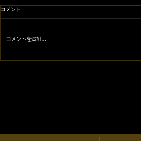
コメント
コメントを追加…
2026年08月07日 (金) 金・プ
2026年08月
ラチナ相場情報と貴金属製品
ラチナ相場
買取相場
買取相場