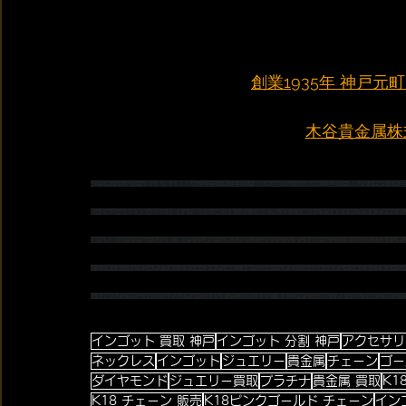
創業1935年 神戸
木谷貴金属株式会
#プラチナ
#シルバー
#貴金属
#貴金属買取
#ジュエリー
#ジュエリー買取
#K18
#Pt900
#pt850
#ジュエリー買取
#ダイヤ
#ダイヤ買
割
#金地金
#金地金買取
#金地金分割
＃金分割小分け
#K18ネックレス
#k18ブレスレット
#K18ピアス
＃ダイヤピアス
＃プラチナネ
場
#金高騰
#スーパーセール
#お買い物マラソン
#セール
#SALE
#コイン
#コインペンダント
#ホースコイン
#ツバルコイン
#インデ
リング
#スタッズピアス
#アメリカンピアス
#ベネチアン
#カットボール
#ボールチェーン
#小豆
#小豆チェーン
#スライドチェーン
ルド
#ホワイトゴールド
#スパルタカスチェーン
#カルティエ
 スパルタカス　
＃ロングチェーン
#ロングネックレス
#メンズチェー
インゴット 買取 神戸
インゴット 分割 神戸
アクセサリ
ネックレス
インゴット
ジュエリー
貴金属
チェーン
ゴー
ダイヤモンド
ジュエリー買取
プラチナ
貴金属 買取
K1
K18 チェーン 販売
K18ピンクゴールド チェーン
イン