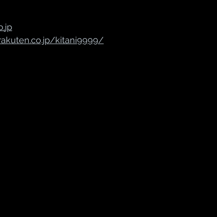
o.
jp
akuten.co.jp/kitani9999/