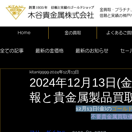
金買取・プラチナ
信頼と実績の神戸
Home
金の買取
よくあるご質
全ての記事
最新の金価格
最新のお知らせ
セー
kitani9999
2024年12月13日
2024年12月13日
報と貴金属製品買
12月
13日(金)
の
ゴール
不要貴金属買取