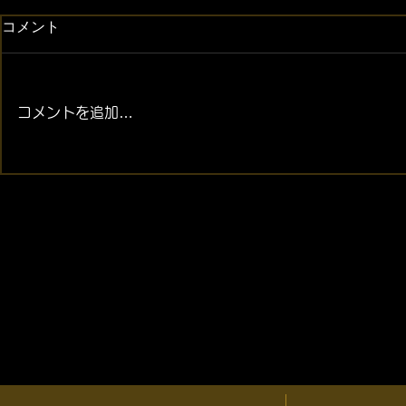
コメント
コメントを追加…
2026年08月07日 (金) 金・プ
2026年08月
ラチナ相場情報と貴金属製品
ラチナ相場
買取相場
買取相場