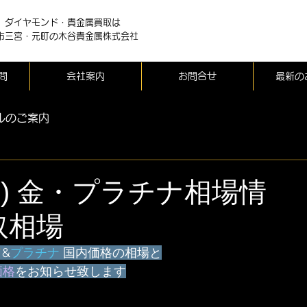
、ダイヤモンド・貴金属買取は
市三宮・元町の木谷貴金属株式会社
問
会社案内
お問合せ
最新の
ルのご案内
(金) 金・プラチナ相場情
取相場
ド
&
プラチナ
 国内価格の相場と
価格
をお知らせ致します