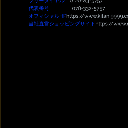
フリーダイヤル
　0120-83-5757
代表番号  
              078-332-5757
オフィシャルHP
https://www.kitani9999.c
当社直営ショッピングサイト
https://
www.r