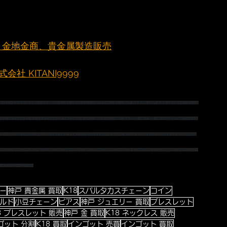
元町 金地金商、貴金属製造販売
社 KITANI9999
取
#宝石
#宝石買取
#貴金属卸
＃貴金属販売
#ネックレス
#ブレスレット
#ピアス
#ペンダント
#神戸
 貴金属買取 
#神戸
 金買取 
#金分割
#インゴット分
ックレス
#プラチナブレスレット
#プラチナピアス
#プラチナ
 チェーン 
#K18チェーン
#神戸
 貴金属買取 
#神戸
 買取 
#神戸
#金相場高騰
#ゴールド相
ィアンコイン
#ダイヤ
#ダイヤペンダント
#ダイヤピアス
#プリンセスカット
#ハートシェープ
＃バンドリング
#ドッツリング
#ドットリング
#パヴェ
#アジャスターチェーン
#スパルタカス
#ミラーノ
#マーヴェラス
#パイプロープ
#ファンシーカットダイヤ
#プチネックレス
#K18ピンク
#ピンクゴー
ン
#メンズネックレス
#ト
ー
神戸 貴金属 買取
K18
スパルタカスチェーン
コイン
ルド
小豆チェーン
ピアス
神戸 ジュエリー 買取
ブレスレット
8 ブレスレット 販売
神戸 金 買取
K18 ネックレス 販売
ゴット 分割
K18 買取
インゴット 売買
インゴット 買取