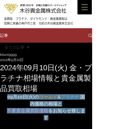
金買取・プラチナ、ダイヤモンド・貴金属買取は
信頼と実績の神戸市三宮・元町の木谷貴金属株式会社
記事
全ての記事
kitani9999
全ての記事
2024年9月10日
2024年09月10日(火) 金・プ
最新の金価格
ラチナ相場情報と貴金属製
最新のお知らせ
品買取相場
セールのご案内
09月
10日(火)
の
ゴールド
&
プラチナ
 国
内価格の相場と
不要貴金属買取価格
をお知らせ致しま
す