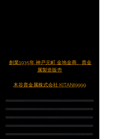
創業1935年 神戸元町 金地金商、貴金
属製造販売
木谷貴金属株式会社 KITANI9999
#プラチナ
#シルバー
#貴金属
#貴金属買取
#ジュエリー
#ジュエリー買取
#K18
#Pt900
#pt850
#ジュエリー
買取
#ダイヤ
#ダイヤ買取
#宝石
#宝石買取
#貴金属卸
＃貴金属販売
#ネックレス
#ブレスレット
#ピアス
#ペ
ンダント
#神戸
 貴金属買取 
#神戸
 金買取 
#金分割
#インゴット分割
#金地金
#金地金買取
#金地金分割
＃金
分割小分け
#K18ネックレス
#k18ブレスレット
#K18ピアス
＃ダイヤピアス
＃プラチナネックレス
#プラチ
ナブレスレット
#プラチナピアス
#プラチナ
 チェーン 
#K18チェーン
#神戸
 貴金属買取 
#神戸
 買取 
#神戸