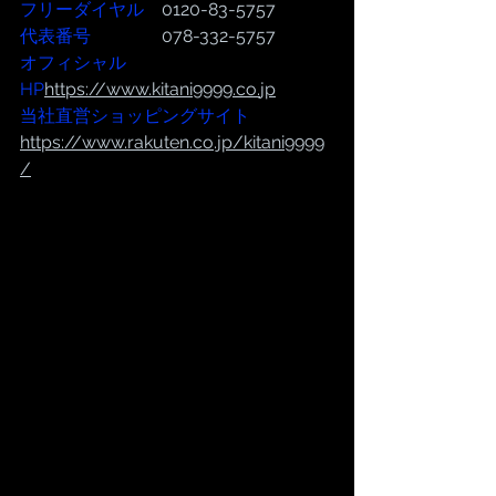
フリーダイヤル
　0120-83-5757
代表番号  
              078-332-5757
オフィシャル
HP
https://www.kitani9999.co.
jp
当社直営ショッピングサイト
https://
www.rakuten.co.jp/kitani9999
/