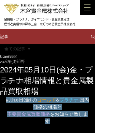
金買取・プラチナ、ダイヤモンド・貴金属買取は
信頼と実績の神戸市三宮・元町の木谷貴金属株式会社
記事
全ての記事
kitani9999
全ての記事
2024年5月10日
2024年05月10日(金)金・プ
最新の金価格
ラチナ相場情報と貴金属製
最新のお知らせ
品買取相場
セールのご案内
5月
10日(金) 
の
ゴールド
&
プラチナ
 国内
価格の相場と
不要貴金属買取価格
をお知らせ致しま
す