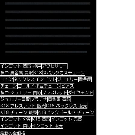
#金相場高騰
#ゴールド相場
#金高騰
#スーパーセール
#お買い物マラソン
#セール
#SALE
#コイン
#コイン
ペンダント
#ホースコイン
#ツバルコイン
#インディアンコイン
#ダイヤ
#ダイヤペンダント
#ダイヤピアス
#プリンセスカット
#ハートシェープ
＃バンドリング
#ドッツリング
#ドットリング
#パヴェリング
#スタッ
ズピアス
#アメリカンピアス
#ベネチアン
#カットボール
#ボールチェーン
#小豆
#小豆チェーン
#スライド
チェーン
#アジャスターチェーン
#スパルタカス
#ミラーノ
#マーヴェラス
#パイプロープ
#ファンシーカッ
トダイヤ
#プチネックレス
#K18ピンク
#ピンクゴールド
#ホワイトゴールド
#スパルタカスチェーン
#カル
ティエ
 スパルタカス　
＃ロングチェーン
#ロングネックレス
#メンズチェーン
#メンズネックレス
#ト
インゴット 買取 神戸
アクセサリー
神戸 貴金属 買取
K18
スパルタカスチェーン
コイン
ネックレス
インゴット
ジュエリー
貴金属
チェーン
ゴールド
小豆チェーン
ピアス
神戸 ジュエリー 買取
ブレスレット
ダイヤモンド
ジュエリー買取
プラチナ
貴金属 買取
K18 ブレスレット 販売
K18 ネックレス 販売
K18 チェーン 販売
K18ピンクゴールド チェーン
インゴット 分割
K18 買取
インゴット 売買
インゴット 買取
インゴット 販売
最新の金価格