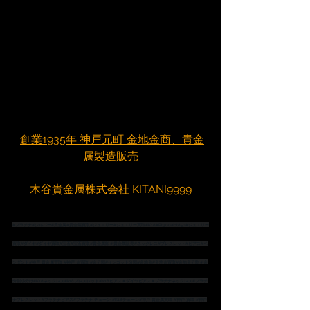
創業1935年 神戸元町 金地金商、貴金
属製造販売
木谷貴金属株式会社 KITANI9999
#プラチナ
#シルバー
#貴金属
#貴金属買取
#ジュエリー
#ジュエリー買取
#K18
#Pt900
#pt850
#ジュエリー
買取
#ダイヤ
#ダイヤ買取
#宝石
#宝石買取
#貴金属卸
＃貴金属販売
#ネックレス
#ブレスレット
#ピアス
#ペ
ンダント
#神戸
 貴金属買取 
#神戸
 金買取 
#金分割
#インゴット分割
#金地金
#金地金買取
#金地金分割
＃金
分割小分け
#K18ネックレス
#k18ブレスレット
#K18ピアス
＃ダイヤピアス
＃プラチナネックレス
#プラチ
ナブレスレット
#プラチナピアス
#プラチナ
 チェーン 
#K18チェーン
#神戸
 貴金属買取 
#神戸
 買取 
#神戸