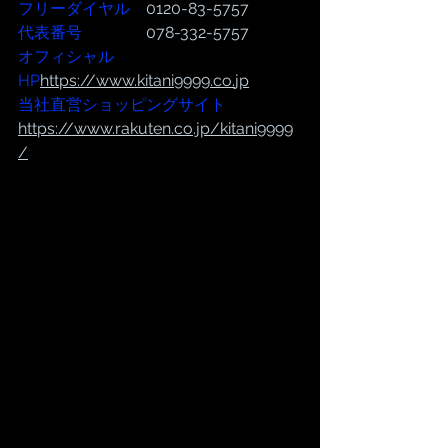
フリーダイヤル
　0120-83-5757
代表番号  
              078-332-5757
オフィシャル
HP
https://www.kitani9999.co.
jp
当社直営ショッピングサイト
https://
www.rakuten.co.jp/kitani9999
/