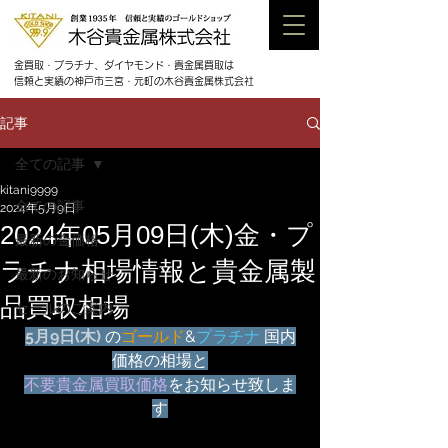
金買取・プラチナ、ダイヤモンド・貴金属買取は
信頼と実績の神戸市三宮・元町の木谷貴金属株式会社
記事
全ての記事
kitani9999
全ての記事
2024年5月9日
2024年05月09日(木)金・プ
最新の金価格
ラチナ相場情報と貴金属製
最新のお知らせ
品買取相場
セールのご案内
5月
9日(木) 
の
ゴールド
&
プラチナ
 国内
価格の相場と
不要貴金属買取価格
をお知らせ致しま
す