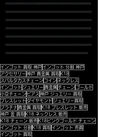
#金相場高騰
#ゴールド相場
#金高騰
#スーパーセール
#お買い物マラソン
#セール
#SALE
#コイン
#コイン
ペンダント
#ホースコイン
#ツバルコイン
#インディアンコイン
#ダイヤ
#ダイヤペンダント
#ダイヤピアス
#プリンセスカット
#ハートシェープ
＃バンドリング
#ドッツリング
#ドットリング
#パヴェリング
#スタッ
ズピアス
#アメリカンピアス
#ベネチアン
#カットボール
#ボールチェーン
#小豆
#小豆チェーン
#スライド
チェーン
#アジャスターチェーン
#スパルタカス
#ミラーノ
#マーヴェラス
#パイプロープ
#ファンシーカッ
トダイヤ
#プチネックレス
#K18ピンク
#ピンクゴールド
#ホワイトゴールド
#スパルタカスチェーン
#カル
ティエ
 スパルタカス　
＃ロングチェーン
#ロングネックレス
#メンズチェーン
#メンズネックレス
#ト
インゴット 買取 神戸
インゴット 分割 神戸
アクセサリー
神戸 貴金属 買取
K18
スパルタカスチェーン
コイン
ネックレス
インゴット
ジュエリー
貴金属
チェーン
ゴールド
小豆チェーン
ピアス
神戸 ジュエリー 買取
ブレスレット
ダイヤモンド
ジュエリー買取
プラチナ
貴金属 買取
K18 ブレスレット 販売
神戸 金 買取
K18 ネックレス 販売
K18 チェーン 販売
K18ピンクゴールド チェーン
インゴット 分割
K18 買取
インゴット 売買
インゴット 買取