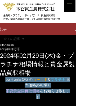
金買取・プラチナ、ダイヤモンド・貴金属買取は
信頼と実績の神戸市三宮・元町の木谷貴金属株式会社
記事
全ての記事
kitani9999
全ての記事
2024年2月29日
2024年02月29日(木)金・プ
最新の金価格
ラチナ相場情報と貴金属製
最新のお知らせ
品買取相場
セールのご案内
02月29日(木) 
の
ゴールド
&
プラチナ
 国
内価格の相場と
不要貴金属買取価格
をお知らせ致しま
す