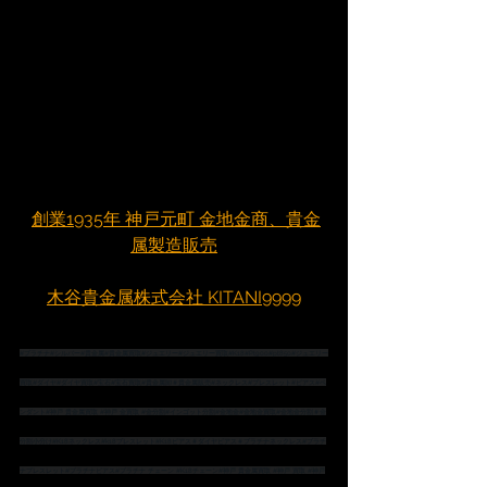
創業1935年 神戸元町 金地金商、貴金
属製造販売
木谷貴金属株式会社 KITANI9999
#プラチナ
#シルバー
#貴金属
#貴金属買取
#ジュエリー
#ジュエリー買取
#K18
#Pt900
#pt850
#ジュエリー
買取
#ダイヤ
#ダイヤ買取
#宝石
#宝石買取
#貴金属卸
＃貴金属販売
#ネックレス
#ブレスレット
#ピアス
#ペ
ンダント
#神戸
 貴金属買取 
#神戸
 金買取 
#金分割
#インゴット分割
#金地金
#金地金買取
#金地金分割
＃金
分割小分け
#K18ネックレス
#k18ブレスレット
#K18ピアス
＃ダイヤピアス
＃プラチナネックレス
#プラチ
ナブレスレット
#プラチナピアス
#プラチナ
 チェーン 
#K18チェーン
#神戸
 貴金属買取 
#神戸
 買取 
#神戸