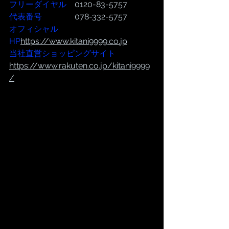
フリーダイヤル
　0120-83-5757
代表番号  
              078-332-5757
オフィシャル
HP
https://www.kitani9999.co.
jp
当社直営ショッピングサイト
https://
www.rakuten.co.jp/kitani9999
/