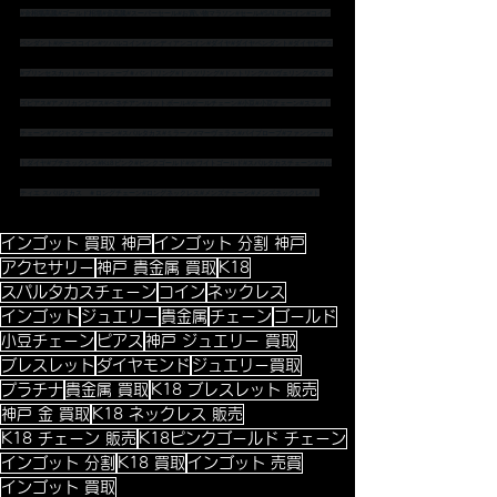
#金相場高騰
#ゴールド相場
#金高騰
#スーパーセール
#お買い物マラソン
#セール
#SALE
#コイン
#コイン
ペンダント
#ホースコイン
#ツバルコイン
#インディアンコイン
#ダイヤ
#ダイヤペンダント
#ダイヤピアス
#プリンセスカット
#ハートシェープ
＃バンドリング
#ドッツリング
#ドットリング
#パヴェリング
#スタッ
ズピアス
#アメリカンピアス
#ベネチアン
#カットボール
#ボールチェーン
#小豆
#小豆チェーン
#スライド
チェーン
#アジャスターチェーン
#スパルタカス
#ミラーノ
#マーヴェラス
#パイプロープ
#ファンシーカッ
トダイヤ
#プチネックレス
#K18ピンク
#ピンクゴールド
#ホワイトゴールド
#スパルタカスチェーン
#カル
ティエ
 スパルタカス　
＃ロングチェーン
#ロングネックレス
#メンズチェーン
#メンズネックレス
#ト
インゴット 買取 神戸
インゴット 分割 神戸
アクセサリー
神戸 貴金属 買取
K18
スパルタカスチェーン
コイン
ネックレス
インゴット
ジュエリー
貴金属
チェーン
ゴールド
小豆チェーン
ピアス
神戸 ジュエリー 買取
ブレスレット
ダイヤモンド
ジュエリー買取
プラチナ
貴金属 買取
K18 ブレスレット 販売
神戸 金 買取
K18 ネックレス 販売
K18 チェーン 販売
K18ピンクゴールド チェーン
インゴット 分割
K18 買取
インゴット 売買
インゴット 買取