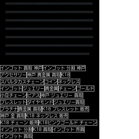
#金相場高騰
#ゴールド相場
#金高騰
#スーパーセール
#お買い物マラソン
#セール
#SALE
#コイン
#コイン
ペンダント
#ホースコイン
#ツバルコイン
#インディアンコイン
#ダイヤ
#ダイヤペンダント
#ダイヤピアス
#プリンセスカット
#ハートシェープ
＃バンドリング
#ドッツリング
#ドットリング
#パヴェリング
#スタッ
ズピアス
#アメリカンピアス
#ベネチアン
#カットボール
#ボールチェーン
#小豆
#小豆チェーン
#スライド
チェーン
#アジャスターチェーン
#スパルタカス
#ミラーノ
#マーヴェラス
#パイプロープ
#ファンシーカッ
トダイヤ
#プチネックレス
#K18ピンク
#ピンクゴールド
#ホワイトゴールド
#スパルタカスチェーン
#カル
ティエ
 スパルタカス　
＃ロングチェーン
#ロングネックレス
#メンズチェーン
#メンズネックレス
#ト
インゴット 買取 神戸
インゴット 分割 神戸
アクセサリー
神戸 貴金属 買取
K18
スパルタカスチェーン
コイン
ネックレス
インゴット
ジュエリー
貴金属
チェーン
ゴールド
小豆チェーン
ピアス
神戸 ジュエリー 買取
ブレスレット
ダイヤモンド
ジュエリー買取
プラチナ
貴金属 買取
K18 ブレスレット 販売
神戸 金 買取
K18 ネックレス 販売
K18 チェーン 販売
K18ピンクゴールド チェーン
インゴット 分割
K18 買取
インゴット 売買
インゴット 買取