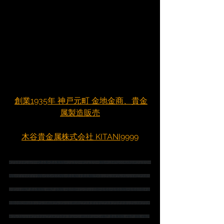
創業1935年 神戸元町 金地金商、貴金
属製造販売
木谷貴金属株式会社 KITANI9999
#プラチナ
#シルバー
#貴金属
#貴金属買取
#ジュエリー
#ジュエリー買取
#K18
#Pt900
#pt850
#ジュエリー
買取
#ダイヤ
#ダイヤ買取
#宝石
#宝石買取
#貴金属卸
＃貴金属販売
#ネックレス
#ブレスレット
#ピアス
#ペ
ンダント
#神戸
 貴金属買取 
#神戸
 金買取 
#金分割
#インゴット分割
#金地金
#金地金買取
#金地金分割
＃金
分割小分け
#K18ネックレス
#k18ブレスレット
#K18ピアス
＃ダイヤピアス
＃プラチナネックレス
#プラチ
ナブレスレット
#プラチナピアス
#プラチナ
 チェーン 
#K18チェーン
#神戸
 貴金属買取 
#神戸
 買取 
#神戸