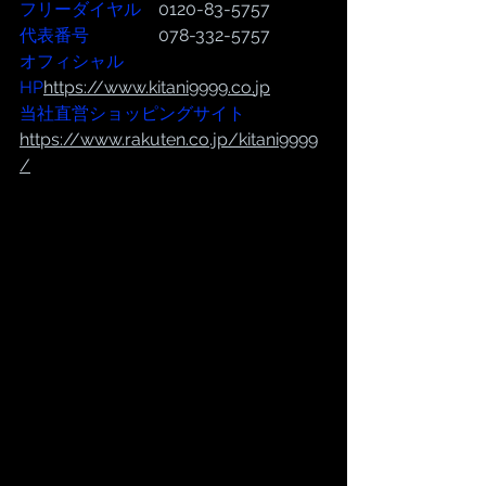
フリーダイヤル
　0120-83-5757
代表番号  
              078-332-5757
オフィシャル
HP
https://www.kitani9999.co.
jp
当社直営ショッピングサイト
https://
www.rakuten.co.jp/kitani9999
/