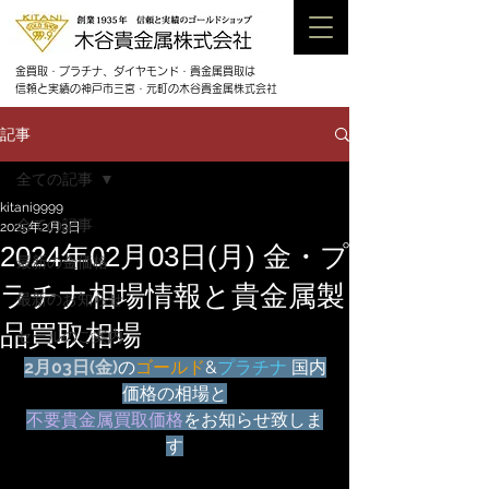
金買取・プラチナ、ダイヤモンド・貴金属買取は
信頼と実績の神戸市三宮・元町の木谷貴金属株式会社
記事
全ての記事
kitani9999
全ての記事
2025年2月3日
2024年02月03日(月) 金・プ
最新の金価格
ラチナ相場情報と貴金属製
最新のお知らせ
品買取相場
セールのご案内
2月
03日(金)
の
ゴールド
&
プラチナ
 国内
価格の相場と
不要貴金属買取価格
をお知らせ致しま
す