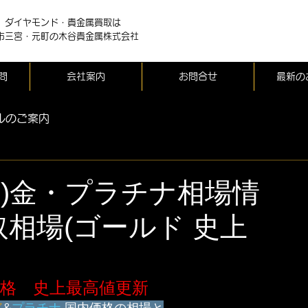
、ダイヤモンド・貴金属買取は
市三宮・元町の木谷貴金属株式会社
問
会社案内
お問合せ
最新の
ルのご案内
(金)金・プラチナ相場情
相場(ゴールド 史上
格　史上最高値更新
ド
&
プラチナ
 国内価格の相場と