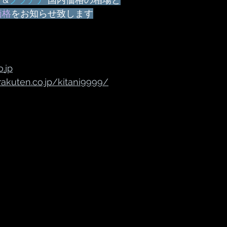
価格
をお知らせ致します
o.
jp
rakuten.co.jp/kitani9999/