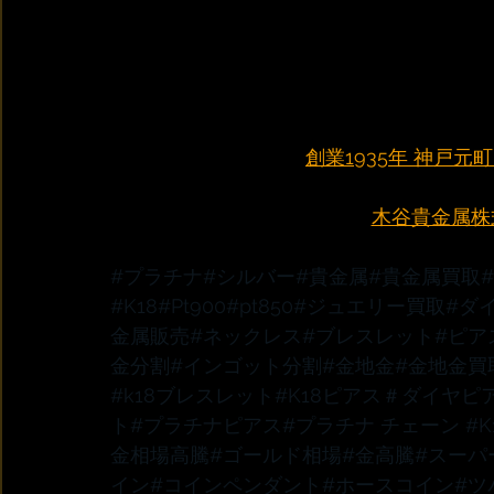
創業1935年 神戸
木谷貴金属株式会
#プラチナ
#シルバー
#貴金属
#貴金属買取
#K18
#Pt900
#pt850
#ジュエリー買取
#ダ
金属販売
#ネックレス
#ブレスレット
#ピア
金分割
#インゴット分割
#金地金
#金地金買
#k18ブレスレット
#K18ピアス
＃ダイヤピ
ト
#プラチナピアス
#プラチナ
 チェーン 
#
金相場高騰
#ゴールド相場
#金高騰
#スーパ
イン
#コインペンダント
#ホースコイン
#ツ