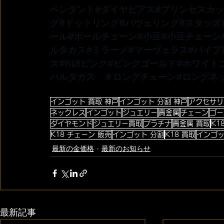
ペンダント
#ダイヤピアス
#プリンセスカ
グ
#ドットリング
#パヴェリング
#スタッズ
ール
#ボールチェーン
#小豆
#小豆チェーン
ルタカス
#ミラーノ
#マーヴェラス
#パイプ
ス
#K18ピンク
#ピンクゴールド
#ホワイト
パルタカス　
＃ロングチェーン
#ロングネ
インゴット 買取 神戸
インゴット 分割 神戸
アクセサリ
ネックレス
インゴット
ジュエリー
貴金属
チェーン
ゴー
ダイヤモンド
ジュエリー買取
プラチナ
貴金属 買取
K1
K18 チェーン 販売
インゴット 分割
K18 買取
インゴッ
最新の金価格
最新のお知らせ
最新記事