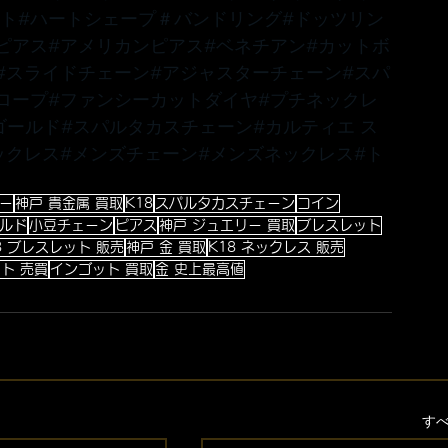
ット
#ハートシェープ
＃バンドリング
#ドッツリン
ピアス
#アメリカンピアス
#ベネチアン
#カットボ
#スライドチェーン
#アジャスターチェーン
#スパ
ロープ
#ファンシーカットダイヤ
#プチネックレ
ゴールド
#スパルタカスチェーン
#カルティエ
 ス
ックレス
#メンズチェーン
#メンズネックレス
#ト
ー
神戸 貴金属 買取
K18
スパルタカスチェーン
コイン
ルド
小豆チェーン
ピアス
神戸 ジュエリー 買取
ブレスレット
8 ブレスレット 販売
神戸 金 買取
K18 ネックレス 販売
ト 売買
インゴット 買取
金 史上最高値
す