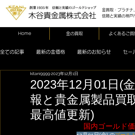
金買取・プラチナ
信頼と実績の神戸
Home
金の買取
よくあるご質
全ての記事
最新の金価格
最新のお知らせ
セー
kitani9999
2023年12月1日
2023年12月01日
報と貴金属製品買取
最高値更新)
国内ゴールド価
12月01日(金) 
の
ゴール