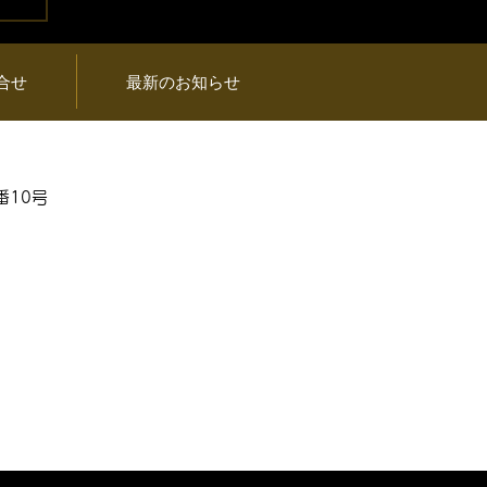
プ
品
合せ
最新のお知らせ
番10号