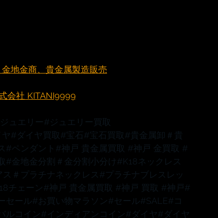
元町 金地金商、貴金属製造販売
社 KITANI9999
#ジュエリー
#ジュエリー買取
イヤ
#ダイヤ買取
#宝石
#宝石買取
#貴金属卸
＃貴
ス
#ペンダント
#神戸
 貴金属買取 
#神戸
 金買取 
#
取
#金地金分割
＃金分割小分け
#K18ネックレス
アス
＃プラチナネックレス
#プラチナブレスレッ
K18チェーン
#神戸
 貴金属買取 
#神戸
 買取 
#神戸
#
ーセール
#お買い物マラソン
#セール
#SALE
#コ
バルコイン
#インディアンコイン
#ダイヤ
#ダイヤ