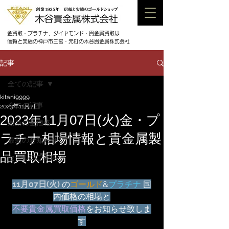
金買取・プラチナ、ダイヤモンド・貴金属買取は
信頼と実績の神戸市三宮・元町の木谷貴金属株式会社
記事
全ての記事
kitani9999
全ての記事
2023年11月7日
2023年11月07日(火)金・プ
最新の金価格
ラチナ相場情報と貴金属製
最新のお知らせ
品買取相場
セールのご案内
11月07日(火) 
の
ゴールド
&
プラチナ
 国
内価格の相場と
不要貴金属買取価格
をお知らせ致しま
す