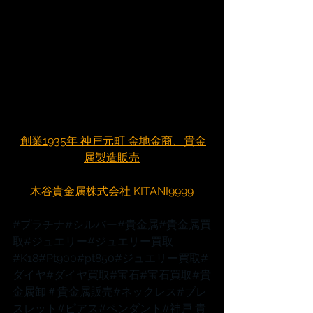
創業1935年 神戸元町 金地金商、貴金
属製造販売
木谷貴金属株式会社 KITANI9999
#プラチナ
#シルバー
#貴金属
#貴金属買
取
#ジュエリー
#ジュエリー買取
#K18
#Pt900
#pt850
#ジュエリー買取
#
ダイヤ
#ダイヤ買取
#宝石
#宝石買取
#貴
金属卸
＃貴金属販売
#ネックレス
#ブレ
スレット
#ピアス
#ペンダント
#神戸
 貴