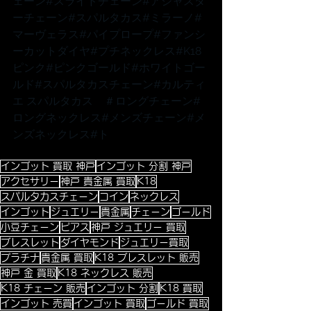
ェーン
#スライドチェーン
#アジャスタ
ーチェーン
#スパルタカス
#ミラーノ
#
マーヴェラス
#パイプロープ
#ファンシ
ーカットダイヤ
#プチネックレス
#K18
ピンク
#ピンクゴールド
#ホワイトゴー
ルド
#スパルタカスチェーン
#カルティ
エ
 スパルタカス　
＃ロングチェーン
#
ロングネックレス
#メンズチェーン
#メ
ンズネックレス
#ト
インゴット 買取 神戸
インゴット 分割 神戸
アクセサリー
神戸 貴金属 買取
K18
スパルタカスチェーン
コイン
ネックレス
インゴット
ジュエリー
貴金属
チェーン
ゴールド
小豆チェーン
ピアス
神戸 ジュエリー 買取
ブレスレット
ダイヤモンド
ジュエリー買取
プラチナ
貴金属 買取
K18 ブレスレット 販売
神戸 金 買取
K18 ネックレス 販売
K18 チェーン 販売
インゴット 分割
K18 買取
インゴット 売買
インゴット 買取
ゴールド 買取