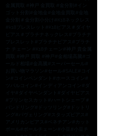
金属買取 
#神戸
 金買取 
#金分割
#イン
ゴット分割
#金地金
#金地金買取
#金地
金分割
＃金分割小分け
#K18ネックレス
#k18ブレスレット
#K18ピアス
＃ダイヤ
ピアス
＃プラチナネックレス
#プラチナ
ブレスレット
#プラチナピアス
#プラチ
ナ
 チェーン 
#K18チェーン
#神戸
 貴金属
買取 
#神戸
 買取 
#神戸
#金相場高騰
#ゴ
ールド相場
#金高騰
#スーパーセール
#
お買い物マラソン
#セール
#SALE
#コイ
ン
#コインペンダント
#ホースコイン
#
ツバルコイン
#インディアンコイン
#ダ
イヤ
#ダイヤペンダント
#ダイヤピアス
#プリンセスカット
#ハートシェープ
＃
バンドリング
#ドッツリング
#ドットリ
ング
#パヴェリング
#スタッズピアス
#
アメリカンピアス
#ベネチアン
#カット
ボール
#ボールチェーン
#小豆
#小豆チ