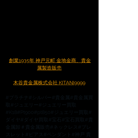
創業1935年 神戸元町 金地金商、貴金
属製造販売
木谷貴金属株式会社 KITANI9999
#プラチナ
#シルバー
#貴金属
#貴金属買
取
#ジュエリー
#ジュエリー買取
#K18
#Pt900
#pt850
#ジュエリー買取
#
ダイヤ
#ダイヤ買取
#宝石
#宝石買取
#貴
金属卸
＃貴金属販売
#ネックレス
#ブレ
スレット
#ピアス
#ペンダント
#神戸
 貴