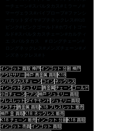
ーチェーン
#スパルタカス
#ミラーノ
#
マーヴェラス
#パイプロープ
#ファンシ
ーカットダイヤ
#プチネックレス
#K18
ピンク
#ピンクゴールド
#ホワイトゴー
ルド
#スパルタカスチェーン
#カルティ
エ
 スパルタカス　
＃ロングチェーン
#
ロングネックレス
#メンズチェーン
#メ
ンズネックレス
#ト
インゴット 買取 神戸
インゴット 分割 神戸
アクセサリー
神戸 貴金属 買取
K18
スパルタカスチェーン
コイン
ネックレス
インゴット
ジュエリー
貴金属
チェーン
ゴールド
小豆チェーン
ピアス
神戸 ジュエリー 買取
ブレスレット
ダイヤモンド
ジュエリー買取
プラチナ
貴金属 買取
K18 ブレスレット 販売
神戸 金 買取
K18 ネックレス 販売
K18 チェーン 販売
インゴット 分割
K18 買取
インゴット 売買
インゴット 買取