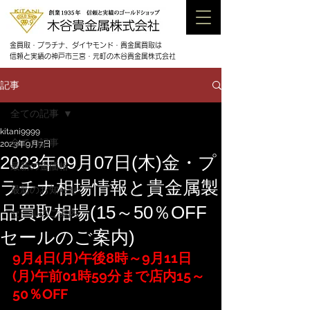
金買取・プラチナ、ダイヤモンド・貴金属買取は
信頼と実績の神戸市三宮・元町の木谷貴金属株式会社
記事
全ての記事
kitani9999
全ての記事
2023年9月7日
2023年09月07日(木)金・プ
最新の金価格
ラチナ相場情報と貴金属製
最新のお知らせ
品買取相場(15～50％OFF
セールのご案内
セールのご案内)
9月4日(月)午後8時～9月11日
(月)午前01時59分まで店内15～
50％OFF