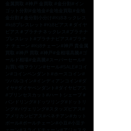
金属買取 
#神戸
 金買取 
#金分割
#イン
ゴット分割
#金地金
#金地金買取
#金地
金分割
＃金分割小分け
#K18ネックレス
#k18ブレスレット
#K18ピアス
＃ダイヤ
ピアス
＃プラチナネックレス
#プラチナ
ブレスレット
#プラチナピアス
#プラチ
ナ
 チェーン 
#K18チェーン
#神戸
 貴金属
買取 
#神戸
 買取 
#神戸
#金相場高騰
#ゴ
ールド相場
#金高騰
#スーパーセール
#
お買い物マラソン
#セール
#SALE
#コイ
ン
#コインペンダント
#ホースコイン
#
ツバルコイン
#インディアンコイン
#ダ
イヤ
#ダイヤペンダント
#ダイヤピアス
#プリンセスカット
#ハートシェープ
＃
バンドリング
#ドッツリング
#ドットリ
ング
#パヴェリング
#スタッズピアス
#
アメリカンピアス
#ベネチアン
#カット
ボール
#ボールチェーン
#小豆
#小豆チ
ェーン
#スライドチェーン
#アジャスタ