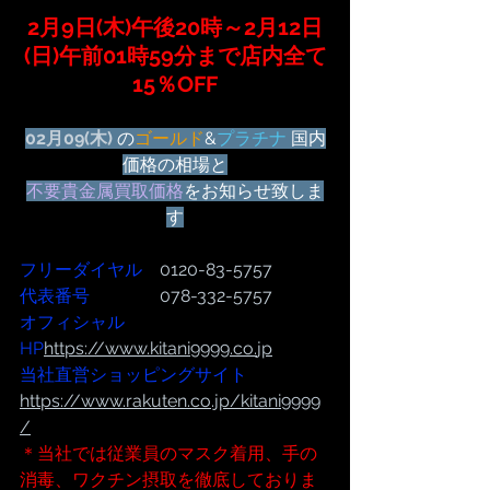
2月9日(木)午後20時～2月12日
(日)午前01時59分まで店内全て
15％OFF
02月09(木) 
の
ゴールド
&
プラチナ
 国内
価格の相場と
不要貴金属買取価格
をお知らせ致しま
す
フリーダイヤル
　0120-83-5757
代表番号  
              078-332-5757
オフィシャル
HP
https://www.kitani9999.co.
jp
当社直営ショッピングサイト
https://www.rakuten.co.jp/kitani9999
/
＊当社では従業員のマスク着用、手の
消毒、ワクチン摂取を徹底しておりま