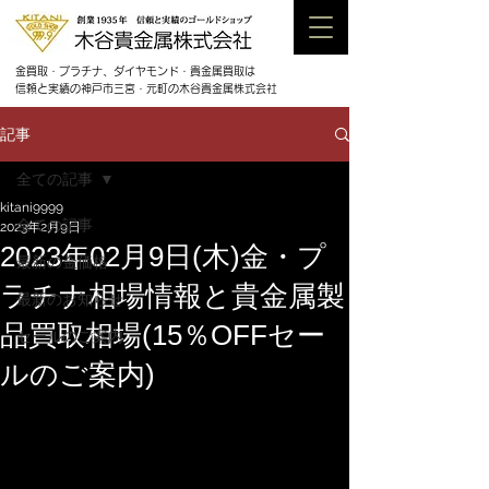
金買取・プラチナ、ダイヤモンド・貴金属買取は
信頼と実績の神戸市三宮・元町の木谷貴金属株式会社
記事
全ての記事
kitani9999
全ての記事
2023年2月9日
2023年02月9日(木)金・プ
最新の金価格
ラチナ相場情報と貴金属製
最新のお知らせ
品買取相場(15％OFFセー
セールのご案内
ルのご案内)