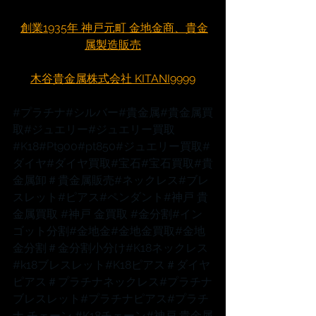
創業1935年 神戸元町 金地金商、貴金
属製造販売
木谷貴金属株式会社 KITANI9999
#プラチナ
#シルバー
#貴金属
#貴金属買
取
#ジュエリー
#ジュエリー買取
#K18
#Pt900
#pt850
#ジュエリー買取
#
ダイヤ
#ダイヤ買取
#宝石
#宝石買取
#貴
金属卸
＃貴金属販売
#ネックレス
#ブレ
スレット
#ピアス
#ペンダント
#神戸
 貴
金属買取 
#神戸
 金買取 
#金分割
#イン
ゴット分割
#金地金
#金地金買取
#金地
金分割
＃金分割小分け
#K18ネックレス
#k18ブレスレット
#K18ピアス
＃ダイヤ
ピアス
＃プラチナネックレス
#プラチナ
ブレスレット
#プラチナピアス
#プラチ
ナ
 チェーン 
#K18チェーン
#神戸
 貴金属