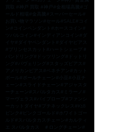
買取 
#神戸
 買取 
#神戸
#金相場高騰
#ゴ
ールド相場
#金高騰
#スーパーセール
#
お買い物マラソン
#セール
#SALE
#コイ
ン
#コインペンダント
#ホースコイン
#
ツバルコイン
#インディアンコイン
#ダ
イヤ
#ダイヤペンダント
#ダイヤピアス
#プリンセスカット
#ハートシェープ
＃
バンドリング
#ドッツリング
#ドットリ
ング
#パヴェリング
#スタッズピアス
#
アメリカンピアス
#ベネチアン
#カット
ボール
#ボールチェーン
#小豆
#小豆チ
ェーン
#スライドチェーン
#アジャスタ
ーチェーン
#スパルタカス
#ミラーノ
#
マーヴェラス
#パイプロープ
#ファンシ
ーカットダイヤ
#プチネックレス
#K18
ピンク
#ピンクゴールド
#ホワイトゴー
ルド
#スパルタカスチェーン
#カルティ
エ
 スパルタカス　
＃ロングチェーン
#