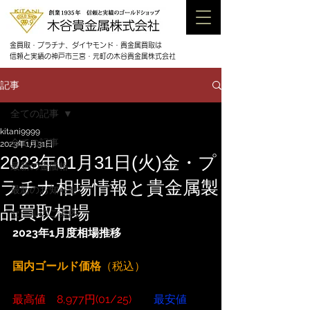
金買取・プラチナ、ダイヤモンド・貴金属買取は
信頼と実績の神戸市三宮・元町の木谷貴金属株式会社
記事
全ての記事
kitani9999
全ての記事
2023年1月31日
2023年01月31日(火)金・プ
最新の金価格
ラチナ相場情報と貴金属製
最新のお知らせ
品買取相場
セールのご案内
2023年1月度相場推移
国内ゴールド価格
（税込）
最高値　8,977円(01/25)
最安値　