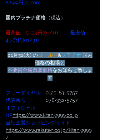
8,699円(01/06)
国内プラチナ価格
（税込）
最高値　5,134円(01/11)
  最安値　
4,761円(01/31)
01月31(火) 
の
ゴールド
&
プラチナ
 国内
価格の相場と
不要貴金属買取価格
をお知らせ致しま
す
フリーダイヤル
　0120-83-5757
代表番号  
              078-332-5757
オフィシャル
HP
https://www.kitani9999.co.
jp
当社直営ショッピングサイト
https://www.rakuten.co.jp/kitani9999
/