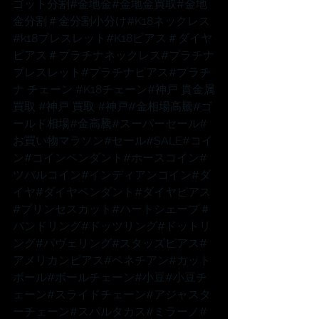
ゴット分割
#金地金
#金地金買取
#金地
金分割
＃金分割小分け
#K18ネックレス
#k18ブレスレット
#K18ピアス
＃ダイヤ
ピアス
＃プラチナネックレス
#プラチナ
ブレスレット
#プラチナピアス
#プラチ
ナ
 チェーン 
#K18チェーン
#神戸
 貴金属
買取 
#神戸
 買取 
#神戸
#金相場高騰
#ゴ
ールド相場
#金高騰
#スーパーセール
#
お買い物マラソン
#セール
#SALE
#コイ
ン
#コインペンダント
#ホースコイン
#
ツバルコイン
#インディアンコイン
#ダ
イヤ
#ダイヤペンダント
#ダイヤピアス
#プリンセスカット
#ハートシェープ
＃
バンドリング
#ドッツリング
#ドットリ
ング
#パヴェリング
#スタッズピアス
#
アメリカンピアス
#ベネチアン
#カット
ボール
#ボールチェーン
#小豆
#小豆チ
ェーン
#スライドチェーン
#アジャスタ
ーチェーン
#スパルタカス
#ミラーノ
#