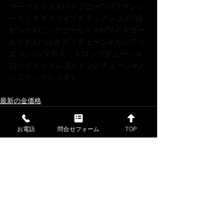
マーヴェラス
#パイプロープ
#ファンシ
ーカットダイヤ
#プチネックレス
#K18
ピンク
#ピンクゴールド
#ホワイトゴー
ルド
#スパルタカスチェーン
#カルティ
エ
 スパルタカス　
＃ロングチェーン
#
ロングネックレス
#メンズチェーン
#メ
ンズネックレス
#ト
最新の金価格
お電話
問合せフォーム
TOP
すべて表示
最新記事