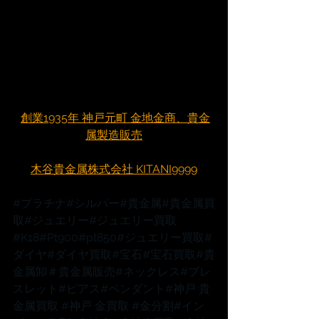
創業1935年 神戸元町 金地金商、貴金
属製造販売
木谷貴金属株式会社 KITANI9999
#プラチナ
#シルバー
#貴金属
#貴金属買
取
#ジュエリー
#ジュエリー買取
#K18
#Pt900
#pt850
#ジュエリー買取
#
ダイヤ
#ダイヤ買取
#宝石
#宝石買取
#貴
金属卸
＃貴金属販売
#ネックレス
#ブレ
スレット
#ピアス
#ペンダント
#神戸
 貴
金属買取 
#神戸
 金買取 
#金分割
#イン