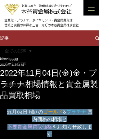
金買取・プラチナ、ダイヤモンド・貴金属買取は
信頼と実績の神戸市三宮・元町の木谷貴金属株式会社
記事
全ての記事
kitani9999
全ての記事
2022年11月4日
2022年11月04日(金)金・プ
最新の金価格
ラチナ相場情報と貴金属製
最新のお知らせ
品買取相場
セールのご案内
11月04日 (金) 
の
ゴールド
&
プラチナ
 国
内価格の相場と
不要貴金属買取価格
をお知らせ致しま
す