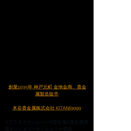
創業1935年 神戸元町 金地金商、貴金
属製造販売
木谷貴金属株式会社 KITANI9999
#プラチナ
#シルバー
#貴金属
#貴金属買
取
#ジュエリー
#ジュエリー買取