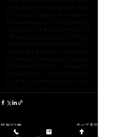
バンドリング
#ドッツリング
#ドットリ
ング
#パヴェリング
#スタッズピアス
#
アメリカンピアス
#ベネチアン
#カット
ボール
#ボールチェーン
#小豆
#小豆チ
ェーン
#スライドチェーン
#アジャスタ
ーチェーン
#スパルタカス
#ミラーノ
#
マーヴェラス
#パイプロープ
#ファンシ
ーカットダイヤ
#プチネックレス
#K18
ピンク
#ピンクゴールド
#ホワイトゴー
ルド
#スパルタカスチェーン
#カルティ
エ
 スパルタカス　
＃ロングチェーン
#
ロングネックレス
#メンズチェーン
#メ
ンズネックレス
#ト
すべて表示
最新記事