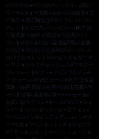
#K18
#Pt900
#pt850
#ジュエリー買取
#
ダイヤ
#ダイヤ買取
#宝石
#宝石買取
#貴
金属卸
＃貴金属販売
#ネックレス
#ブレ
スレット
#ピアス
#ペンダント
#神戸
 貴
金属買取 
#神戸
 金買取 
#金分割
#イン
ゴット分割
#金地金
#金地金買取
#金地
金分割
＃金分割小分け
#K18ネックレス
#k18ブレスレット
#K18ピアス
＃ダイヤ
ピアス
＃プラチナネックレス
#プラチナ
ブレスレット
#プラチナピアス
#プラチ
ナ
 チェーン 
#K18チェーン
#神戸
 貴金属
買取 
#神戸
 買取 
#神戸
#金相場高騰
#ゴ
ールド相場
#金高騰
#スーパーセール
#
お買い物マラソン
#セール
#SALE
#コイ
ン
#コインペンダント
#ホースコイン
#
ツバルコイン
#インディアンコイン
#ダ
イヤ
#ダイヤペンダント
#ダイヤピアス
#プリンセスカット
#ハートシェープ
＃