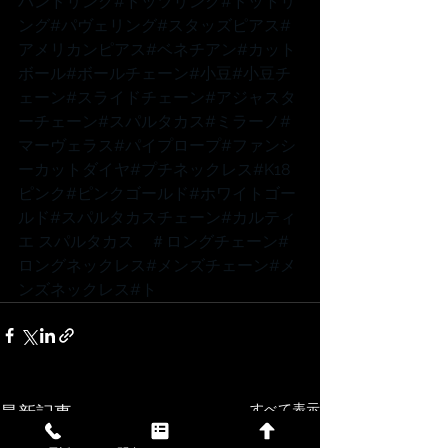
バンドリング
#ドッツリング
#ドットリ
ング
#パヴェリング
#スタッズピアス
#
アメリカンピアス
#ベネチアン
#カット
ボール
#ボールチェーン
#小豆
#小豆チ
ェーン
#スライドチェーン
#アジャスタ
ーチェーン
#スパルタカス
#ミラーノ
#
マーヴェラス
#パイプロープ
#ファンシ
ーカットダイヤ
#プチネックレス
#K18
ピンク
#ピンクゴールド
#ホワイトゴー
ルド
#スパルタカスチェーン
#カルティ
エ
 スパルタカス　
＃ロングチェーン
#
ロングネックレス
#メンズチェーン
#メ
ンズネックレス
#ト
すべて表示
最新記事