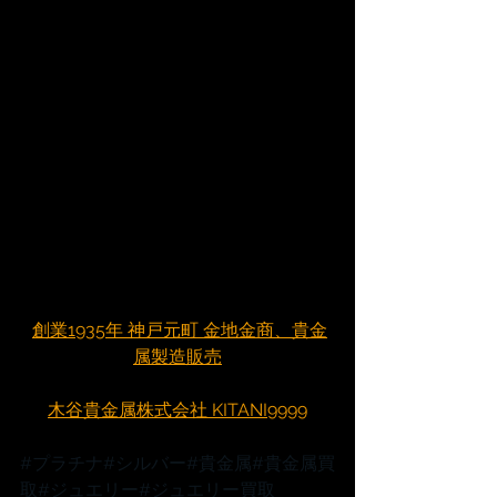
創業1935年 神戸元町 金地金商、貴金
属製造販売
木谷貴金属株式会社 KITANI9999
#プラチナ
#シルバー
#貴金属
#貴金属買
取
#ジュエリー
#ジュエリー買取