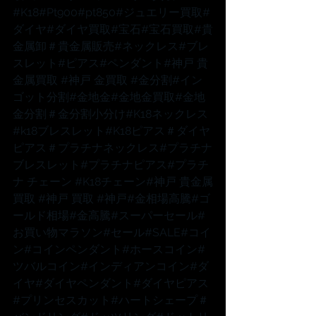
#K18
#Pt900
#pt850
#ジュエリー買取
#
ダイヤ
#ダイヤ買取
#宝石
#宝石買取
#貴
金属卸
＃貴金属販売
#ネックレス
#ブレ
スレット
#ピアス
#ペンダント
#神戸
 貴
金属買取 
#神戸
 金買取 
#金分割
#イン
ゴット分割
#金地金
#金地金買取
#金地
金分割
＃金分割小分け
#K18ネックレス
#k18ブレスレット
#K18ピアス
＃ダイヤ
ピアス
＃プラチナネックレス
#プラチナ
ブレスレット
#プラチナピアス
#プラチ
ナ
 チェーン 
#K18チェーン
#神戸
 貴金属
買取 
#神戸
 買取 
#神戸
#金相場高騰
#ゴ
ールド相場
#金高騰
#スーパーセール
#
お買い物マラソン
#セール
#SALE
#コイ
ン
#コインペンダント
#ホースコイン
#
ツバルコイン
#インディアンコイン
#ダ
イヤ
#ダイヤペンダント
#ダイヤピアス
#プリンセスカット
#ハートシェープ
＃