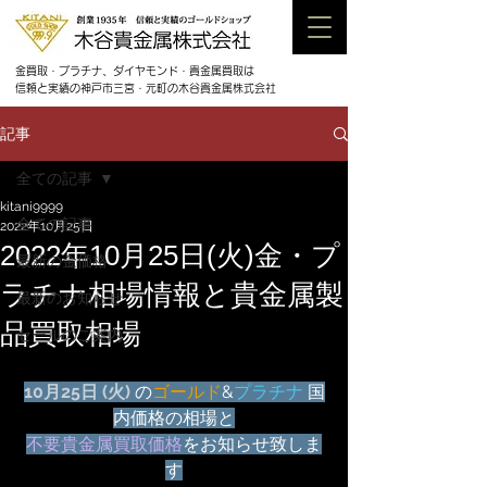
金買取・プラチナ、ダイヤモンド・貴金属買取は
信頼と実績の神戸市三宮・元町の木谷貴金属株式会社
記事
全ての記事
kitani9999
全ての記事
2022年10月25日
2022年10月25日(火)金・プ
最新の金価格
ラチナ相場情報と貴金属製
最新のお知らせ
品買取相場
セールのご案内
10月25日 (火) 
の
ゴールド
&
プラチナ
 国
内価格の相場と
不要貴金属買取価格
をお知らせ致しま
す