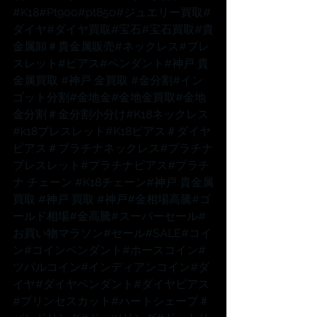
#K18
#Pt900
#pt850
#ジュエリー買取
#
ダイヤ
#ダイヤ買取
#宝石
#宝石買取
#貴
金属卸
＃貴金属販売
#ネックレス
#ブレ
スレット
#ピアス
#ペンダント
#神戸
 貴
金属買取 
#神戸
 金買取 
#金分割
#イン
ゴット分割
#金地金
#金地金買取
#金地
金分割
＃金分割小分け
#K18ネックレス
#k18ブレスレット
#K18ピアス
＃ダイヤ
ピアス
＃プラチナネックレス
#プラチナ
ブレスレット
#プラチナピアス
#プラチ
ナ
 チェーン 
#K18チェーン
#神戸
 貴金属
買取 
#神戸
 買取 
#神戸
#金相場高騰
#ゴ
ールド相場
#金高騰
#スーパーセール
#
お買い物マラソン
#セール
#SALE
#コイ
ン
#コインペンダント
#ホースコイン
#
ツバルコイン
#インディアンコイン
#ダ
イヤ
#ダイヤペンダント
#ダイヤピアス
#プリンセスカット
#ハートシェープ
＃