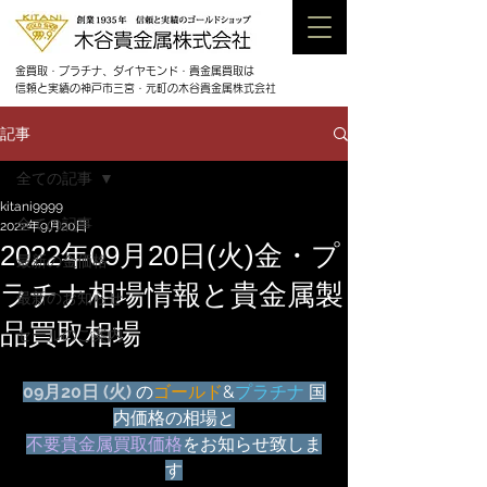
金買取・プラチナ、ダイヤモンド・貴金属買取は
信頼と実績の神戸市三宮・元町の木谷貴金属株式会社
記事
全ての記事
kitani9999
全ての記事
2022年9月20日
2022年09月20日(火)金・プ
最新の金価格
ラチナ相場情報と貴金属製
最新のお知らせ
品買取相場
セールのご案内
09月20日 (火) 
の
ゴールド
&
プラチナ
 国
内価格の相場と
不要貴金属買取価格
をお知らせ致しま
す