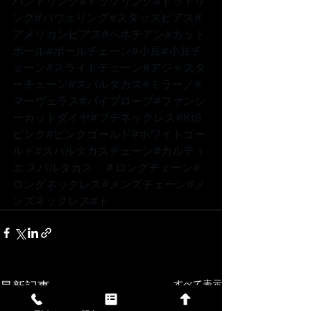
バンドリング
#ドッツリング
#ドットリ
ング
#パヴェリング
#スタッズピアス
#
アメリカンピアス
#ベネチアン
#カット
ボール
#ボールチェーン
#小豆
#小豆チ
ェーン
#スライドチェーン
#アジャスタ
ーチェーン
#スパルタカス
#ミラーノ
#
マーヴェラス
#パイプロープ
#ファンシ
ーカットダイヤ
#プチネックレス
#K18
ピンク
#ピンクゴールド
#ホワイトゴー
ルド
#スパルタカスチェーン
#カルティ
エ
 スパルタカス　
＃ロングチェーン
#
ロングネックレス
#メンズチェーン
#メ
ンズネックレス
#ト
すべて表示
最新記事