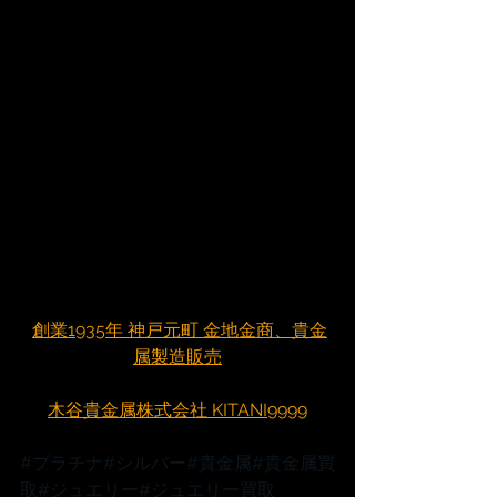
創業1935年 神戸元町 金地金商、貴金
属製造販売
木谷貴金属株式会社 KITANI9999
#プラチナ
#シルバー
#貴金属
#貴金属買
取
#ジュエリー
#ジュエリー買取