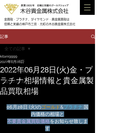
金買取・プラチナ、ダイヤモンド・貴金属買取は
信頼と実績の神戸市三宮・元町の木谷貴金属株式会社
記事
全ての記事
kitani9999
全ての記事
2022年6月28日
2022年06月28日(火)金・プ
最新の金価格
ラチナ相場情報と貴金属製
最新のお知らせ
品買取相場
セールのご案内
06月28日 (火)
の
ゴールド
&
プラチナ
 国
内価格の相場と
不要貴金属買取価格
をお知らせ致しま
す