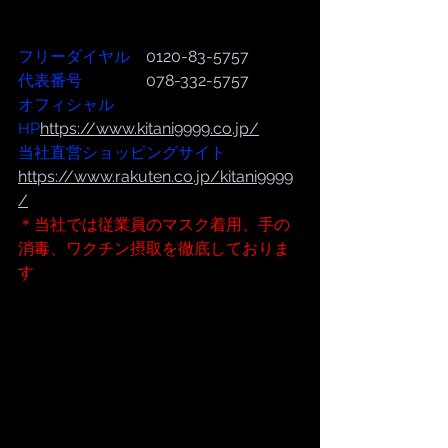
フリーダイヤル
　0120-83-5757
代表番号  
              078-332-5757
オフィシャル
HP
https://www.kitani9999.co.jp/
当社直営ショッピングサイト
https://www.rakuten.co.jp/kitani9999
/
＊当社では従業員のマスク着用、手の
消毒、ワクチン摂取を徹底しておりま
す