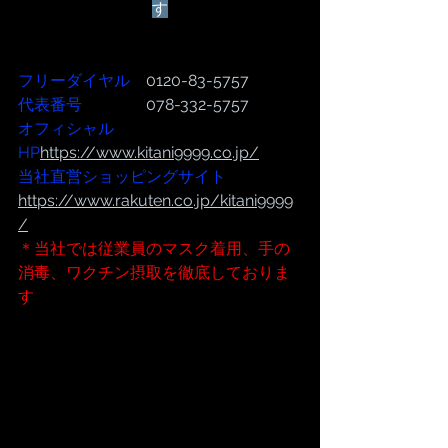
す
フリーダイヤル
　0120-83-5757
代表番号  
              078-332-5757
オフィシャル
HP
https://www.kitani9999.co.jp/
当社直営ショッピングサイト
https://www.rakuten.co.jp/kitani9999
/
＊当社では従業員のマスク着用、手の
消毒、ワクチン摂取を徹底しておりま
す