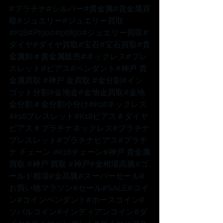
#プラチナ
#シルバー
#貴金属
#貴金属買
取
#ジュエリー
#ジュエリー買取
#K18
#Pt900
#pt850
#ジュエリー買取
#
ダイヤ
#ダイヤ買取
#宝石
#宝石買取
#貴
金属卸
＃貴金属販売
#ネックレス
#ブレ
スレット
#ピアス
#ペンダント
#神戸
 貴
金属買取 
#神戸
 金買取 
#金分割
#イン
ゴット分割
#金地金
#金地金買取
#金地
金分割
＃金分割小分け
#K18ネックレス
#k18ブレスレット
#K18ピアス
＃ダイヤ
ピアス
＃プラチナネックレス
#プラチナ
ブレスレット
#プラチナピアス
#プラチ
ナ
 チェーン 
#K18チェーン
#神戸
 貴金属
買取 
#神戸
 買取 
#神戸
#金相場高騰
#ゴ
ールド相場
#金高騰
#スーパーセール
#
お買い物マラソン
#セール
#SALE
#コイ
ン
#コインペンダント
#ホースコイン
#
ツバルコイン
#インディアンコイン
#ダ