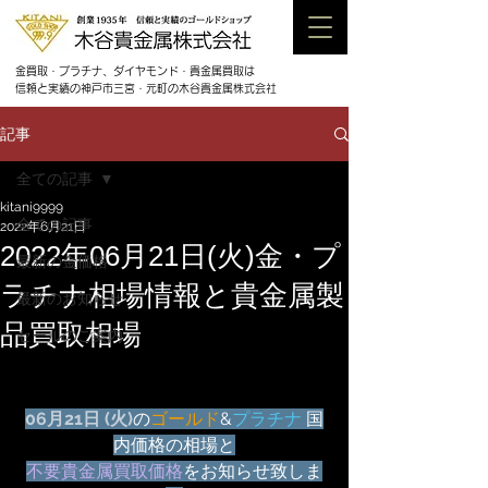
金買取・プラチナ、ダイヤモンド・貴金属買取は
信頼と実績の神戸市三宮・元町の木谷貴金属株式会社
記事
全ての記事
kitani9999
全ての記事
2022年6月21日
2022年06月21日(火)金・プ
最新の金価格
ラチナ相場情報と貴金属製
最新のお知らせ
品買取相場
セールのご案内
06月21日 (火)
の
ゴールド
&
プラチナ
 国
内価格の相場と
不要貴金属買取価格
をお知らせ致しま