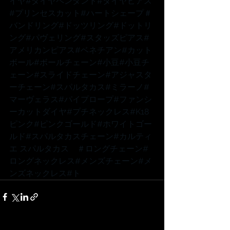
イヤ
#ダイヤペンダント
#ダイヤピアス
#プリンセスカット
#ハートシェープ
＃
バンドリング
#ドッツリング
#ドットリ
ング
#パヴェリング
#スタッズピアス
#
アメリカンピアス
#ベネチアン
#カット
ボール
#ボールチェーン
#小豆
#小豆チ
ェーン
#スライドチェーン
#アジャスタ
ーチェーン
#スパルタカス
#ミラーノ
#
マーヴェラス
#パイプロープ
#ファンシ
ーカットダイヤ
#プチネックレス
#K18
ピンク
#ピンクゴールド
#ホワイトゴー
ルド
#スパルタカスチェーン
#カルティ
エ
 スパルタカス　
＃ロングチェーン
#
ロングネックレス
#メンズチェーン
#メ
ンズネックレス
#ト