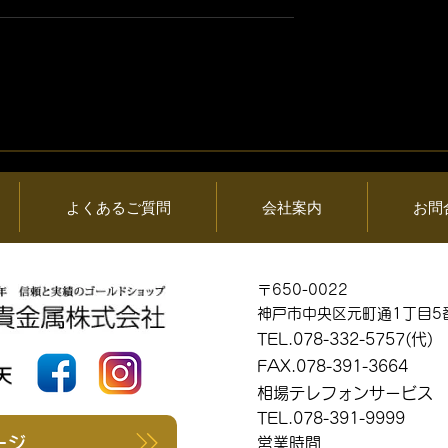
06日 (木) 金・プ
2026年08月05日 (水) 金・
情報と貴金属製品
ラチナ相場情報と貴金属製
買取相場
よくあるご質問
会社案内
お問
〒650-0022
神戸市中央区元町通1丁目5
TEL.078-332-5757(代)
FAX.078-391-3664
相場テレフォンサービス
TEL.078-391-9999
ージ
営業時間