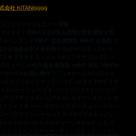
社 KITANI9999
#ジュエリー
#ジュエリー買取
イヤ
#ダイヤ買取
#宝石
#宝石買取
#貴金属卸
＃貴
ス
#ペンダント
#神戸
 貴金属買取 
#神戸
 金買取 
#
取
#金地金分割
＃金分割小分け
#K18ネックレス
アス
＃プラチナネックレス
#プラチナブレスレッ
K18チェーン
#神戸
 貴金属買取 
#神戸
 買取 
#神戸
#
ーセール
#お買い物マラソン
#セール
#SALE
#コ
バルコイン
#インディアンコイン
#ダイヤ
#ダイヤ
ット
#ハートシェープ
＃バンドリング
#ドッツリン
ピアス
#アメリカンピアス
#ベネチアン
#カットボ
#スライドチェーン
#アジャスターチェーン
#スパ
ロープ
#ファンシーカットダイヤ
#プチネックレ
ゴールド
#スパルタカスチェーン
#カルティエ
 ス
ックレス
#メンズチェーン
#メンズネックレス
#ト