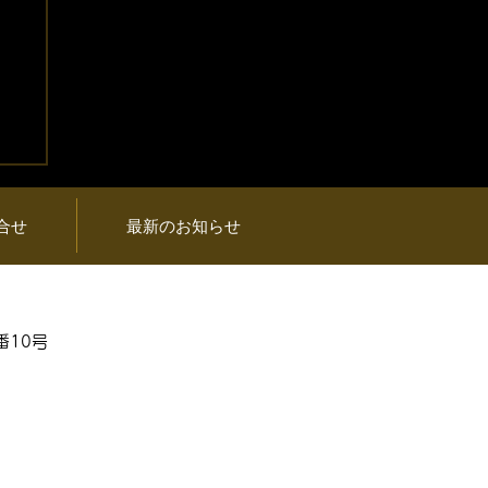
プ
品
合せ
最新のお知らせ
番10号