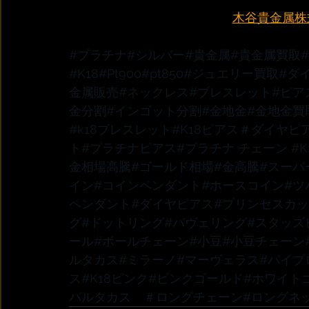
木谷貴金属株式会
#プラチナ
#シルバー
#貴金属
#貴金属買取
#K18
#Pt900
#pt850
#ジュエリー買取
#ダ
金属販売
#ネックレス
#ブレスレット
#ピア
金分割
#インゴット分割
#金地金
#金地金買
#k18ブレスレット
#K18ピアス
＃ダイヤピ
ト
#プラチナピアス
#プラチナ
 チェーン 
#
金相場高騰
#ゴールド相場
#金高騰
#スーパ
イン
#コインペンダント
#ホースコイン
#ツ
ペンダント
#ダイヤピアス
#プリンセスカ
グ
#ドットリング
#パヴェリング
#スタッズ
ール
#ボールチェーン
#小豆
#小豆チェーン
ルタカス
#ミラーノ
#マーヴェラス
#パイプ
ス
#K18ピンク
#ピンクゴールド
#ホワイト
パルタカス　
＃ロングチェーン
#ロングネ