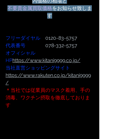
内価格の相場と
不要貴金属買取価格
をお知らせ致しま
す
フリーダイヤル
　0120-83-5757
代表番号  
              078-332-5757
オフィシャル
HP
https://www.kitani9999.co.jp/
当社直営ショッピングサイト
https://www.rakuten.co.jp/kitani9999
/
＊当社では従業員のマスク着用、手の
消毒、ワクチン摂取を徹底しておりま
す