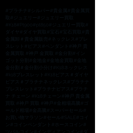
#プラチナ
#シルバー
#貴金属
#貴金属買
取
#ジュエリー
#ジュエリー買取
#K18
#Pt900
#pt850
#ジュエリー買取
#
ダイヤ
#ダイヤ買取
#宝石
#宝石買取
#貴
金属卸
＃貴金属販売
#ネックレス
#ブレ
スレット
#ピアス
#ペンダント
#神戸
 貴
金属買取 
#神戸
 金買取 
#金分割
#イン
ゴット分割
#金地金
#金地金買取
#金地
金分割
＃金分割小分け
#K18ネックレス
#k18ブレスレット
#K18ピアス
＃ダイヤ
ピアス
＃プラチナネックレス
#プラチナ
ブレスレット
#プラチナピアス
#プラチ
ナ
 チェーン 
#K18チェーン
#神戸
 貴金属
買取 
#神戸
 買取 
#神戸
#金相場高騰
#ゴ
ールド相場
#金高騰
#スーパーセール
#
お買い物マラソン
#セール
#SALE
#コイ
ン
#コインペンダント
#ホースコイン
#
ツバルコイン
#インディアンコイン
#ダ