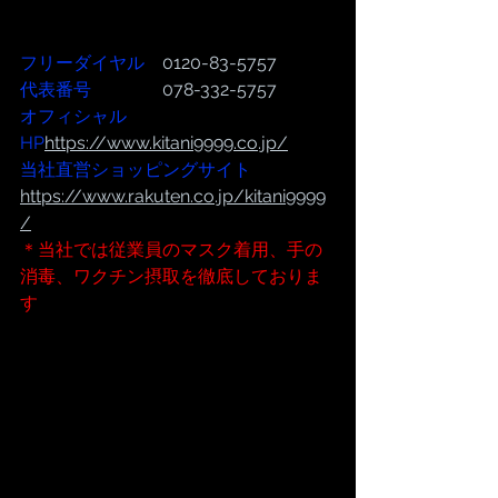
フリーダイヤル
　0120-83-5757
代表番号  
              078-332-5757
オフィシャル
HP
https://www.kitani9999.co.jp/
当社直営ショッピングサイト
https://www.rakuten.co.jp/kitani9999
/
＊当社では従業員のマスク着用、手の
消毒、ワクチン摂取を徹底しておりま
す