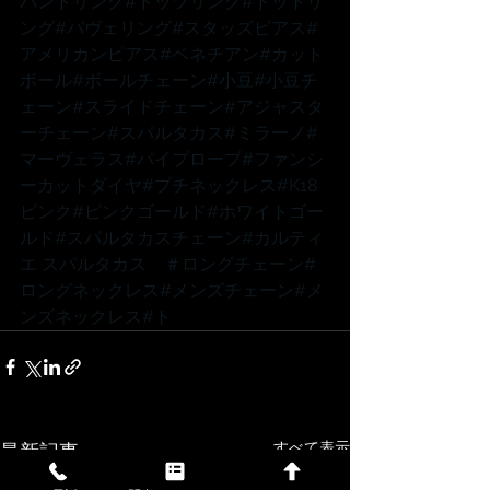
バンドリング
#ドッツリング
#ドットリ
ング
#パヴェリング
#スタッズピアス
#
アメリカンピアス
#ベネチアン
#カット
ボール
#ボールチェーン
#小豆
#小豆チ
ェーン
#スライドチェーン
#アジャスタ
ーチェーン
#スパルタカス
#ミラーノ
#
マーヴェラス
#パイプロープ
#ファンシ
ーカットダイヤ
#プチネックレス
#K18
ピンク
#ピンクゴールド
#ホワイトゴー
ルド
#スパルタカスチェーン
#カルティ
エ
 スパルタカス　
＃ロングチェーン
#
ロングネックレス
#メンズチェーン
#メ
ンズネックレス
#ト
すべて表示
最新記事