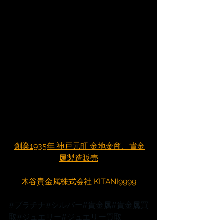
創業1935年 神戸元町 金地金商、貴金
属製造販売
木谷貴金属株式会社 KITANI9999
#プラチナ
#シルバー
#貴金属
#貴金属買
取
#ジュエリー
#ジュエリー買取