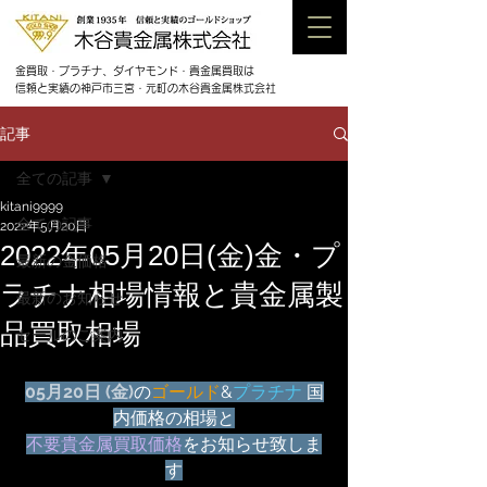
金買取・プラチナ、ダイヤモンド・貴金属買取は
信頼と実績の神戸市三宮・元町の木谷貴金属株式会社
記事
全ての記事
kitani9999
全ての記事
2022年5月20日
2022年05月20日(金)金・プ
最新の金価格
ラチナ相場情報と貴金属製
最新のお知らせ
品買取相場
セールのご案内
05月20日 (金)
の
ゴールド
&
プラチナ
 国
内価格の相場と
不要貴金属買取価格
をお知らせ致しま
す