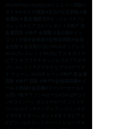
#K18
#Pt900
#pt850
#ジュエリー買取
#
ダイヤ
#ダイヤ買取
#宝石
#宝石買取
#貴
金属卸
＃貴金属販売
#ネックレス
#ブレ
スレット
#ピアス
#ペンダント
#神戸
 貴
金属買取 
#神戸
 金買取 
#金分割
#イン
ゴット分割
#金地金
#金地金買取
#金地
金分割
＃金分割小分け
#K18ネックレス
#k18ブレスレット
#K18ピアス
＃ダイヤ
ピアス
＃プラチナネックレス
#プラチナ
ブレスレット
#プラチナピアス
#プラチ
ナ
 チェーン 
#K18チェーン
#神戸
 貴金属
買取 
#神戸
 買取 
#神戸
#金相場高騰
#ゴ
ールド相場
#金高騰
#スーパーセール
#
お買い物マラソン
#セール
#SALE
#コイ
ン
#コインペンダント
#ホースコイン
#
ツバルコイン
#インディアンコイン
#ダ
イヤ
#ダイヤペンダント
#ダイヤピアス
#プリンセスカット
#ハートシェープ
＃