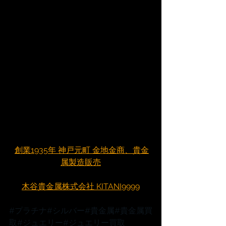
創業1935年 神戸元町 金地金商、貴金
属製造販売
木谷貴金属株式会社 KITANI9999
#プラチナ
#シルバー
#貴金属
#貴金属買
取
#ジュエリー
#ジュエリー買取