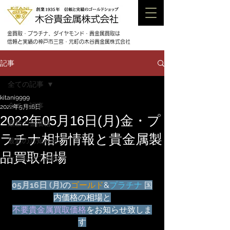
金買取・プラチナ、ダイヤモンド・貴金属買取は
信頼と実績の神戸市三宮・元町の木谷貴金属株式会社
記事
全ての記事
kitani9999
全ての記事
2022年5月16日
2022年05月16日(月)金・プ
最新の金価格
ラチナ相場情報と貴金属製
最新のお知らせ
品買取相場
セールのご案内
05月16日 (月)
の
ゴールド
&
プラチナ
 国
内価格の相場と
不要貴金属買取価格
をお知らせ致しま
す