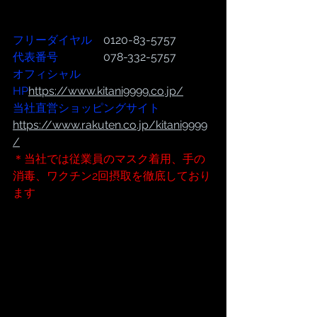
フリーダイヤル
　0120-83-5757
代表番号  
              078-332-5757
オフィシャル
HP
https://www.kitani9999.co.jp/
当社直営ショッピングサイト
https://www.rakuten.co.jp/kitani9999
/
＊当社では従業員のマスク着用、手の
消毒、ワクチン2回摂取を徹底しており
ます