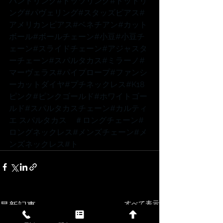
バンドリング
#ドッツリング
#ドットリ
ング
#パヴェリング
#スタッズピアス
#
アメリカンピアス
#ベネチアン
#カット
ボール
#ボールチェーン
#小豆
#小豆チ
ェーン
#スライドチェーン
#アジャスタ
ーチェーン
#スパルタカス
#ミラーノ
#
マーヴェラス
#パイプロープ
#ファンシ
ーカットダイヤ
#プチネックレス
#K18
ピンク
#ピンクゴールド
#ホワイトゴー
ルド
#スパルタカスチェーン
#カルティ
エ
 スパルタカス　
＃ロングチェーン
#
ロングネックレス
#メンズチェーン
#メ
ンズネックレス
#ト
すべて表示
最新記事