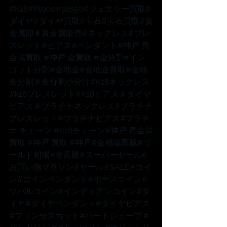
#K18
#Pt900
#pt850
#ジュエリー買取
#
ダイヤ
#ダイヤ買取
#宝石
#宝石買取
#貴
金属卸
＃貴金属販売
#ネックレス
#ブレ
スレット
#ピアス
#ペンダント
#神戸
 貴
金属買取 
#神戸
 金買取 
#金分割
#イン
ゴット分割
#金地金
#金地金買取
#金地
金分割
＃金分割小分け
#K18ネックレス
#k18ブレスレット
#K18ピアス
＃ダイヤ
ピアス
＃プラチナネックレス
#プラチナ
ブレスレット
#プラチナピアス
#プラチ
ナ
 チェーン 
#K18チェーン
#神戸
 貴金属
買取 
#神戸
 買取 
#神戸
#金相場高騰
#ゴ
ールド相場
#金高騰
#スーパーセール
#
お買い物マラソン
#セール
#SALE
#コイ
ン
#コインペンダント
#ホースコイン
#
ツバルコイン
#インディアンコイン
#ダ
イヤ
#ダイヤペンダント
#ダイヤピアス
#プリンセスカット
#ハートシェープ
＃