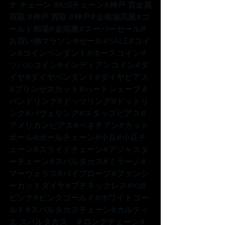
ナ
 チェーン 
#K18チェーン
#神戸
 貴金属
買取 
#神戸
 買取 
#神戸
#金相場高騰
#ゴ
ールド相場
#金高騰
#スーパーセール
#
お買い物マラソン
#セール
#SALE
#コイ
ン
#コインペンダント
#ホースコイン
#
ツバルコイン
#インディアンコイン
#ダ
イヤ
#ダイヤペンダント
#ダイヤピアス
#プリンセスカット
#ハートシェープ
＃
バンドリング
#ドッツリング
#ドットリ
ング
#パヴェリング
#スタッズピアス
#
アメリカンピアス
#ベネチアン
#カット
ボール
#ボールチェーン
#小豆
#小豆チ
ェーン
#スライドチェーン
#アジャスタ
ーチェーン
#スパルタカス
#ミラーノ
#
マーヴェラス
#パイプロープ
#ファンシ
ーカットダイヤ
#プチネックレス
#K18
ピンク
#ピンクゴールド
#ホワイトゴー
ルド
#スパルタカスチェーン
#カルティ
エ
 スパルタカス　
＃ロングチェーン
#