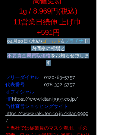
高値更新 
1g / 8,969円(税込)
11営業日続伸 上げ巾 
+591円
04月20日 (水)
の
ゴールド
&
プラチナ
 国
内価格の相場と
不要貴金属買取価格
をお知らせ致しま
す
フリーダイヤル
　0120-83-5757
代表番号  
              078-332-5757
オフィシャル
HP
https://www.kitani9999.co.jp/
当社直営ショッピングサイト
https://www.rakuten.co.jp/kitani9999
/
＊当社では従業員のマスク着用、手の