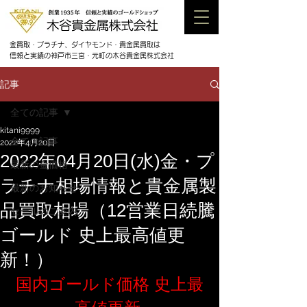
金買取・プラチナ、ダイヤモンド・貴金属買取は
信頼と実績の神戸市三宮・元町の木谷貴金属株式会社
記事
全ての記事
kitani9999
全ての記事
2022年4月20日
2022年04月20日(水)金・プ
最新の金価格
ラチナ相場情報と貴金属製
最新のお知らせ
品買取相場（12営業日続騰
セールのご案内
ゴールド 史上最高値更
新！）
国内ゴールド価格 史上最