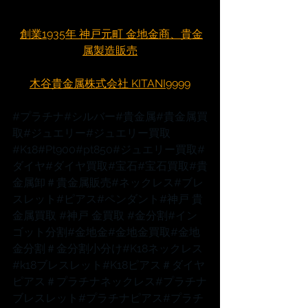
創業1935年 神戸元町 金地金商、貴金
属製造販売
木谷貴金属株式会社 KITANI9999
#プラチナ
#シルバー
#貴金属
#貴金属買
取
#ジュエリー
#ジュエリー買取
#K18
#Pt900
#pt850
#ジュエリー買取
#
ダイヤ
#ダイヤ買取
#宝石
#宝石買取
#貴
金属卸
＃貴金属販売
#ネックレス
#ブレ
スレット
#ピアス
#ペンダント
#神戸
 貴
金属買取 
#神戸
 金買取 
#金分割
#イン
ゴット分割
#金地金
#金地金買取
#金地
金分割
＃金分割小分け
#K18ネックレス
#k18ブレスレット
#K18ピアス
＃ダイヤ
ピアス
＃プラチナネックレス
#プラチナ
ブレスレット
#プラチナピアス
#プラチ