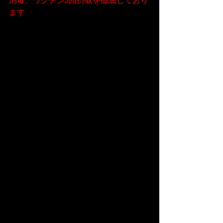
消毒、ワクチン2回摂取を徹底しており
ます