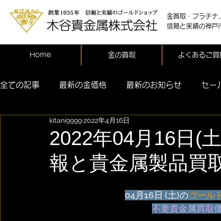
金買取・プラチナ
信頼と実績の神戸
Home
金の買取
よくあるご質
全ての記事
最新の金価格
最新のお知らせ
セー
kitani9999
2022年4月16日
2022年04月16日
報と貴金属製品買
04月16日 (土)
の
ゴール
不要貴金属買取