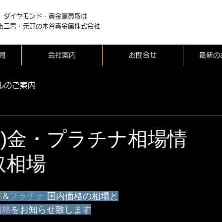
、ダイヤモンド・貴金属買取は
市三宮・元町の木谷貴金属株式会社
問
会社案内
お問合せ
最新の
ルのご案内
(土)金・プラチナ相場情
取相場
ド
&
プラチナ
 国内価格の相場と
価格
をお知らせ致します