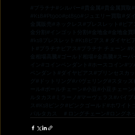
#プラチナ
#シルバー
#貴金属
#貴金属買取
#K18
#Pt900
#pt850
#ジュエリー買取
#ダ
金属販売
#ネックレス
#ブレスレット
#ピア
金分割
#インゴット分割
#金地金
#金地金買
#k18ブレスレット
#K18ピアス
＃ダイヤピ
ト
#プラチナピアス
#プラチナ
 チェーン 
#
金相場高騰
#ゴールド相場
#金高騰
#スーパ
イン
#コインペンダント
#ホースコイン
#ツ
ペンダント
#ダイヤピアス
#プリンセスカ
グ
#ドットリング
#パヴェリング
#スタッズ
ール
#ボールチェーン
#小豆
#小豆チェーン
ルタカス
#ミラーノ
#マーヴェラス
#パイプ
ス
#K18ピンク
#ピンクゴールド
#ホワイト
パルタカス　
＃ロングチェーン
#ロングネ