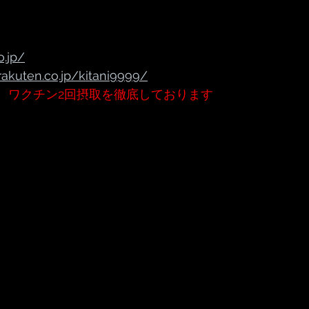
o.jp/
rakuten.co.jp/kitani9999/
、ワクチン2回摂取を徹底しております