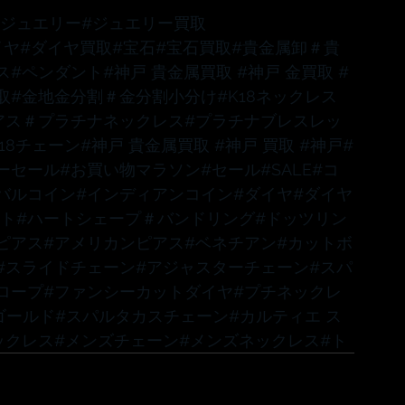
#ジュエリー
#ジュエリー買取
イヤ
#ダイヤ買取
#宝石
#宝石買取
#貴金属卸
＃貴
ス
#ペンダント
#神戸
 貴金属買取 
#神戸
 金買取 
#
取
#金地金分割
＃金分割小分け
#K18ネックレス
アス
＃プラチナネックレス
#プラチナブレスレッ
K18チェーン
#神戸
 貴金属買取 
#神戸
 買取 
#神戸
#
ーセール
#お買い物マラソン
#セール
#SALE
#コ
バルコイン
#インディアンコイン
#ダイヤ
#ダイヤ
ット
#ハートシェープ
＃バンドリング
#ドッツリン
ピアス
#アメリカンピアス
#ベネチアン
#カットボ
#スライドチェーン
#アジャスターチェーン
#スパ
ロープ
#ファンシーカットダイヤ
#プチネックレ
ゴールド
#スパルタカスチェーン
#カルティエ
 ス
ックレス
#メンズチェーン
#メンズネックレス
#ト