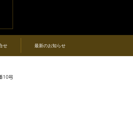
プ
品
合せ
最新のお知らせ
番10号