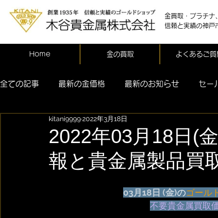
金買取・プラチナ
信頼と実績の神戸
Home
金の買取
よくあるご質
全ての記事
最新の金価格
最新のお知らせ
セー
kitani9999
2022年3月18日
2022年03月18日
報と貴金属製品買
03月18日 (金)
の
ゴール
不要貴金属買取