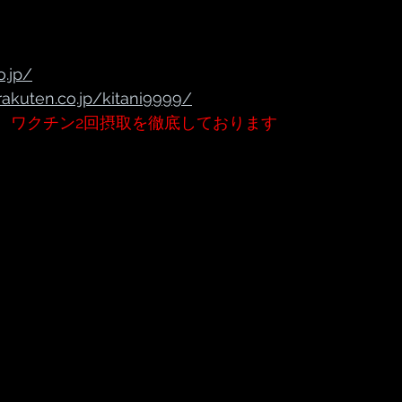
o.jp/
rakuten.co.jp/kitani9999/
、ワクチン2回摂取を徹底しております