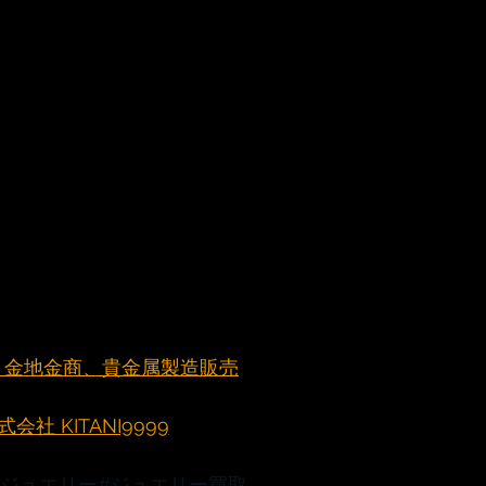
元町 金地金商、貴金属製造販売
社 KITANI9999
#ジュエリー
#ジュエリー買取