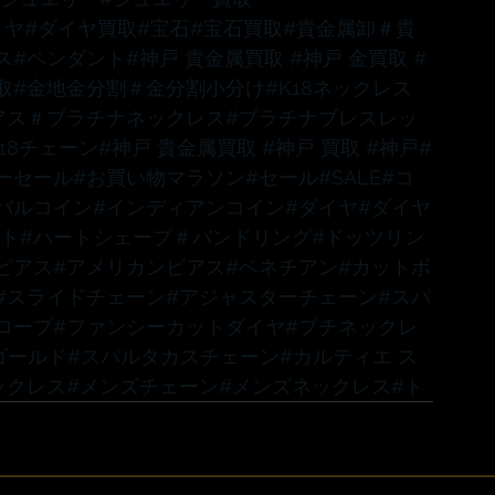
イヤ
#ダイヤ買取
#宝石
#宝石買取
#貴金属卸
＃貴
ス
#ペンダント
#神戸
 貴金属買取 
#神戸
 金買取 
#
取
#金地金分割
＃金分割小分け
#K18ネックレス
アス
＃プラチナネックレス
#プラチナブレスレッ
K18チェーン
#神戸
 貴金属買取 
#神戸
 買取 
#神戸
#
ーセール
#お買い物マラソン
#セール
#SALE
#コ
バルコイン
#インディアンコイン
#ダイヤ
#ダイヤ
ット
#ハートシェープ
＃バンドリング
#ドッツリン
ピアス
#アメリカンピアス
#ベネチアン
#カットボ
#スライドチェーン
#アジャスターチェーン
#スパ
ロープ
#ファンシーカットダイヤ
#プチネックレ
ゴールド
#スパルタカスチェーン
#カルティエ
 ス
ックレス
#メンズチェーン
#メンズネックレス
#ト