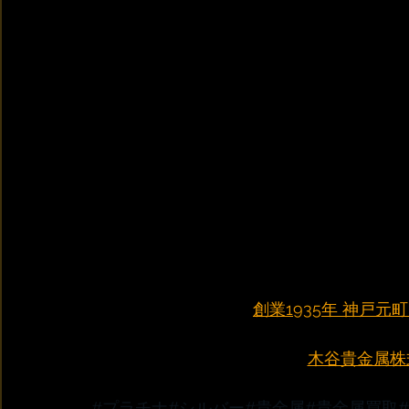
創業1935年 神戸
木谷貴金属株式会
#プラチナ
#シルバー
#貴金属
#貴金属買取