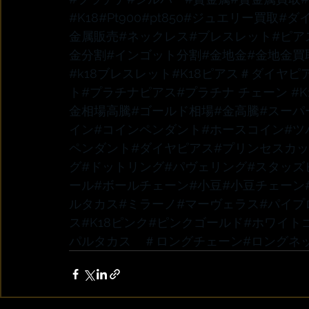
#K18
#Pt900
#pt850
#ジュエリー買取
#ダ
金属販売
#ネックレス
#ブレスレット
#ピア
金分割
#インゴット分割
#金地金
#金地金買
#k18ブレスレット
#K18ピアス
＃ダイヤピ
ト
#プラチナピアス
#プラチナ
 チェーン 
#
金相場高騰
#ゴールド相場
#金高騰
#スーパ
イン
#コインペンダント
#ホースコイン
#ツ
ペンダント
#ダイヤピアス
#プリンセスカ
グ
#ドットリング
#パヴェリング
#スタッズ
ール
#ボールチェーン
#小豆
#小豆チェーン
ルタカス
#ミラーノ
#マーヴェラス
#パイプ
ス
#K18ピンク
#ピンクゴールド
#ホワイト
パルタカス　
＃ロングチェーン
#ロングネ