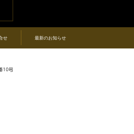
プ
品
合せ
最新のお知らせ
番10号