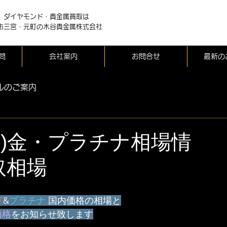
、ダイヤモンド・貴金属買取は
市三宮・元町の木谷貴金属株式会社
問
会社案内
お問合せ
最新の
ルのご案内
(金)金・プラチナ相場情
取相場
ド
&
プラチナ
 国内価格の相場と
価格
をお知らせ致します