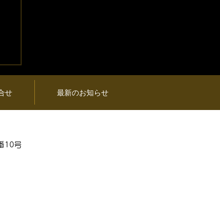
プ
品
合せ
最新のお知らせ
番10号