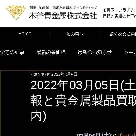
金買取・プラチナ
信頼と実績の神戸
Home
金の買取
よくあるご質
全ての記事
最新の金価格
最新のお知らせ
セー
kitani9999
2022年3月5日
2022年03月05日
報と貴金属製品買
内)
03月05日 (土)
の
ゴール