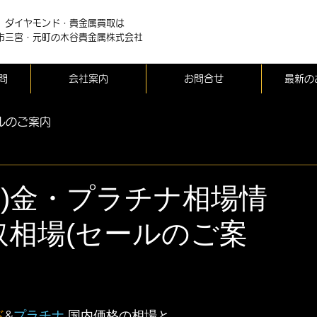
、ダイヤモンド・貴金属買取は
市三宮・元町の木谷貴金属株式会社
問
会社案内
お問合せ
最新の
ルのご案内
(土)金・プラチナ相場情
取相場(セールのご案
ド
&
プラチナ
 国内価格の相場と