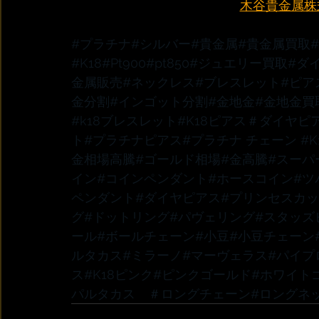
木谷貴金属株式会
#プラチナ
#シルバー
#貴金属
#貴金属買取
#K18
#Pt900
#pt850
#ジュエリー買取
#ダ
金属販売
#ネックレス
#ブレスレット
#ピア
金分割
#インゴット分割
#金地金
#金地金買
#k18ブレスレット
#K18ピアス
＃ダイヤピ
ト
#プラチナピアス
#プラチナ
 チェーン 
#
金相場高騰
#ゴールド相場
#金高騰
#スーパ
イン
#コインペンダント
#ホースコイン
#ツ
ペンダント
#ダイヤピアス
#プリンセスカ
グ
#ドットリング
#パヴェリング
#スタッズ
ール
#ボールチェーン
#小豆
#小豆チェーン
ルタカス
#ミラーノ
#マーヴェラス
#パイプ
ス
#K18ピンク
#ピンクゴールド
#ホワイト
パルタカス　
＃ロングチェーン
#ロングネ