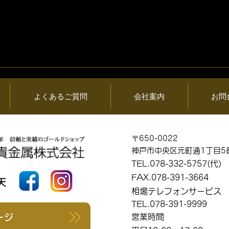
06日 (木) 金・プ
2026年08月05日 (水) 金・
情報と貴金属製品
ラチナ相場情報と貴金属製
買取相場
よくあるご質問
会社案内
お問
〒650-0022
神戸市中央区元町通1丁目5
TEL.078-332-5757(代)
FAX.078-391-3664
相場テレフォンサービス
TEL.078-391-9999
ージ
営業時間