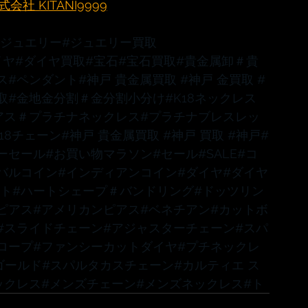
社 KITANI9999
#ジュエリー
#ジュエリー買取
イヤ
#ダイヤ買取
#宝石
#宝石買取
#貴金属卸
＃貴
ス
#ペンダント
#神戸
 貴金属買取 
#神戸
 金買取 
#
取
#金地金分割
＃金分割小分け
#K18ネックレス
アス
＃プラチナネックレス
#プラチナブレスレッ
K18チェーン
#神戸
 貴金属買取 
#神戸
 買取 
#神戸
#
ーセール
#お買い物マラソン
#セール
#SALE
#コ
バルコイン
#インディアンコイン
#ダイヤ
#ダイヤ
ット
#ハートシェープ
＃バンドリング
#ドッツリン
ピアス
#アメリカンピアス
#ベネチアン
#カットボ
#スライドチェーン
#アジャスターチェーン
#スパ
ロープ
#ファンシーカットダイヤ
#プチネックレ
ゴールド
#スパルタカスチェーン
#カルティエ
 ス
ックレス
#メンズチェーン
#メンズネックレス
#ト