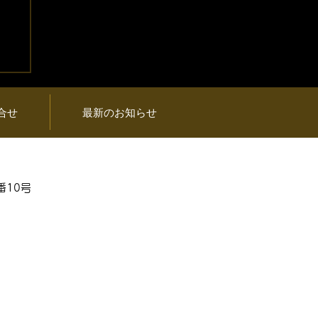
プ
品
合せ
最新のお知らせ
番10号