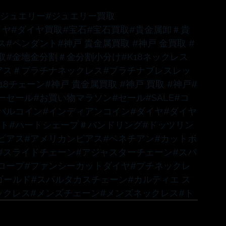
#ジュエリー
#ジュエリー買取
イヤ
#ダイヤ買取
#宝石
#宝石買取
#貴金属卸
＃貴
ス
#ペンダント
#神戸
 貴金属買取 
#神戸
 金買取 
#
取
#金地金分割
＃金分割小分け
#K18ネックレス
アス
＃プラチナネックレス
#プラチナブレスレッ
K18チェーン
#神戸
 貴金属買取 
#神戸
 買取 
#神戸
#
ーセール
#お買い物マラソン
#セール
#SALE
#コ
バルコイン
#インディアンコイン
#ダイヤ
#ダイヤ
ット
#ハートシェープ
＃バンドリング
#ドッツリン
ピアス
#アメリカンピアス
#ベネチアン
#カットボ
#スライドチェーン
#アジャスターチェーン
#スパ
ロープ
#ファンシーカットダイヤ
#プチネックレ
ゴールド
#スパルタカスチェーン
#カルティエ
 ス
ックレス
#メンズチェーン
#メンズネックレス
#ト