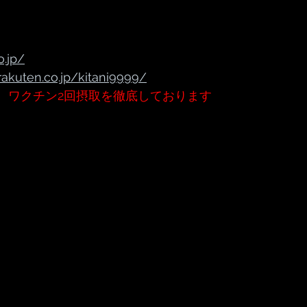
o.jp/
rakuten.co.jp/kitani9999/
、ワクチン2回摂取を徹底しております