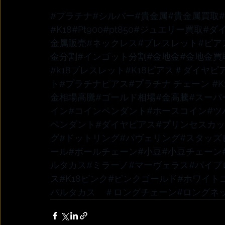
#プラチナ
#シルバー
#貴金属
#貴金属買取
#K18
#Pt900
#pt850
#ジュエリー買取
#ダ
金属販売
#ネックレス
#ブレスレット
#ピア
金分割
#インゴット分割
#金地金
#金地金買
#k18ブレスレット
#K18ピアス
＃ダイヤピ
ト
#プラチナピアス
#プラチナ
 チェーン 
#
金相場高騰
#ゴールド相場
#金高騰
#スーパ
イン
#コインペンダント
#ホースコイン
#ツ
ペンダント
#ダイヤピアス
#プリンセスカ
グ
#ドットリング
#パヴェリング
#スタッズ
ール
#ボールチェーン
#小豆
#小豆チェーン
ルタカス
#ミラーノ
#マーヴェラス
#パイプ
ス
#K18ピンク
#ピンクゴールド
#ホワイト
パルタカス　
＃ロングチェーン
#ロングネ