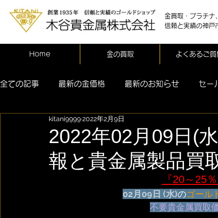
金買取・プラチナ
信頼と実績の神戸
Home
金の買取
よくあるご質
全ての記事
最新の金価格
最新のお知らせ
セー
kitani9999
2022年2月9日
2022年02月09日
報と貴金属製品買
『20～25
02月09日 (水)
の
ゴール
不要貴金属買取