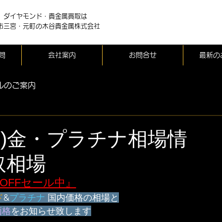
、ダイヤモンド・貴金属買取は
市三宮・元町の木谷貴金属株式会社
問
会社案内
お問合せ
最新の
ルのご案内
(水)金・プラチナ相場情
取相場
％OFFセール中』
ド
&
プラチナ
 国内価格の相場と
価格
をお知らせ致します