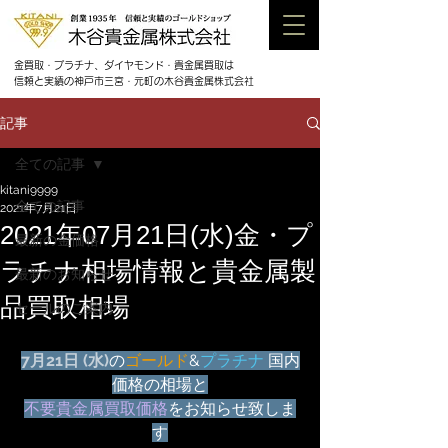
金買取・プラチナ、ダイヤモンド・貴金属買取は
信頼と実績の神戸市三宮・元町の木谷貴金属株式会社
記事
全ての記事
kitani9999
全ての記事
2021年7月21日
2021年07月21日(水)金・プ
最新の金価格
ラチナ相場情報と貴金属製
最新のお知らせ
品買取相場
セールのご案内
7月21日 (水)
の
ゴールド
&
プラチナ
 国内
価格の相場と
不要貴金属買取価格
をお知らせ致しま
す