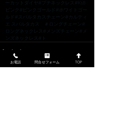
ーカットダイヤ
#プチネックレス
#K18
ピンク
#ピンクゴールド
#ホワイトゴー
ルド
#スパルタカスチェーン
#カルティ
エ
 スパルタカス　
＃ロングチェーン
#
ロングネックレス
#メンズチェーン
#メ
ンズネックレス
#ト
お電話
問合せフォーム
TOP
すべて表示
最新記事