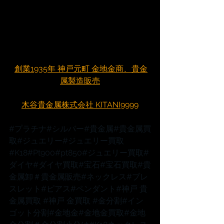
創業1935年 神戸元町 金地金商、貴金
属製造販売
木谷貴金属株式会社 KITANI9999
#プラチナ
#シルバー
#貴金属
#貴金属買
取
#ジュエリー
#ジュエリー買取
#K18
#Pt900
#pt850
#ジュエリー買取
#
ダイヤ
#ダイヤ買取
#宝石
#宝石買取
#貴
金属卸
＃貴金属販売
#ネックレス
#ブレ
スレット
#ピアス
#ペンダント
#神戸
 貴
金属買取 
#神戸
 金買取 
#金分割
#イン
ゴット分割
#金地金
#金地金買取
#金地