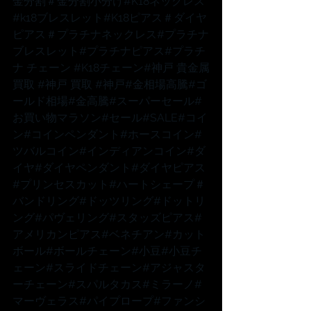
金分割
＃金分割小分け
#K18ネックレス
#k18ブレスレット
#K18ピアス
＃ダイヤ
ピアス
＃プラチナネックレス
#プラチナ
ブレスレット
#プラチナピアス
#プラチ
ナ
 チェーン 
#K18チェーン
#神戸
 貴金属
買取 
#神戸
 買取 
#神戸
#金相場高騰
#ゴ
ールド相場
#金高騰
#スーパーセール
#
お買い物マラソン
#セール
#SALE
#コイ
ン
#コインペンダント
#ホースコイン
#
ツバルコイン
#インディアンコイン
#ダ
イヤ
#ダイヤペンダント
#ダイヤピアス
#プリンセスカット
#ハートシェープ
＃
バンドリング
#ドッツリング
#ドットリ
ング
#パヴェリング
#スタッズピアス
#
アメリカンピアス
#ベネチアン
#カット
ボール
#ボールチェーン
#小豆
#小豆チ
ェーン
#スライドチェーン
#アジャスタ
ーチェーン
#スパルタカス
#ミラーノ
#
マーヴェラス
#パイプロープ
#ファンシ