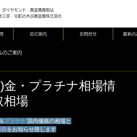
、ダイヤモンド・貴金属買取は
市三宮・元町の木谷貴金属株式会社
問
会社案内
お問合せ
最新の
ルのご案内
(水)金・プラチナ相場情
取相場
&
プラチナ
 国内価格の相場と
価格
をお知らせ致します