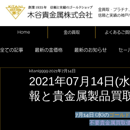
金買取・プラチナ
信頼と実績の神戸
Home
金の買取
よくあるご質
全ての記事
最新の金価格
最新のお知らせ
セー
kitani9999
2021年7月14日
2021年07月14日
報と貴金属製品買
7月14日 (水)
の
ゴールド
不要貴金属買取