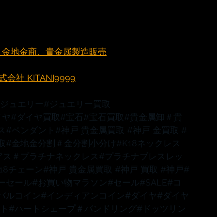
元町 金地金商、貴金属製造販売
社 KITANI9999
#ジュエリー
#ジュエリー買取
イヤ
#ダイヤ買取
#宝石
#宝石買取
#貴金属卸
＃貴
ス
#ペンダント
#神戸
 貴金属買取 
#神戸
 金買取 
#
取
#金地金分割
＃金分割小分け
#K18ネックレス
アス
＃プラチナネックレス
#プラチナブレスレッ
K18チェーン
#神戸
 貴金属買取 
#神戸
 買取 
#神戸
#
ーセール
#お買い物マラソン
#セール
#SALE
#コ
バルコイン
#インディアンコイン
#ダイヤ
#ダイヤ
ット
#ハートシェープ
＃バンドリング
#ドッツリン