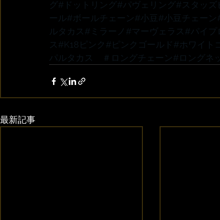
グ
#ドットリング
#パヴェリング
#スタッズ
ール
#ボールチェーン
#小豆
#小豆チェーン
ルタカス
#ミラーノ
#マーヴェラス
#パイプ
ス
#K18ピンク
#ピンクゴールド
#ホワイト
パルタカス　
＃ロングチェーン
#ロングネ
最新記事