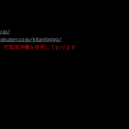
o.jp/
rakuten.co.jp/kitani9999/
、空気清浄機を使用しております