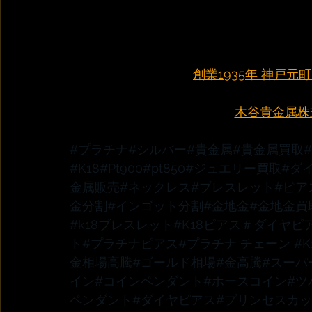
創業1935年 神戸
木谷貴金属株式会
#プラチナ
#シルバー
#貴金属
#貴金属買取
#K18
#Pt900
#pt850
#ジュエリー買取
#ダ
金属販売
#ネックレス
#ブレスレット
#ピア
金分割
#インゴット分割
#金地金
#金地金買
#k18ブレスレット
#K18ピアス
＃ダイヤピ
ト
#プラチナピアス
#プラチナ
 チェーン 
#
金相場高騰
#ゴールド相場
#金高騰
#スーパ
イン
#コインペンダント
#ホースコイン
#ツ
ペンダント
#ダイヤピアス
#プリンセスカ