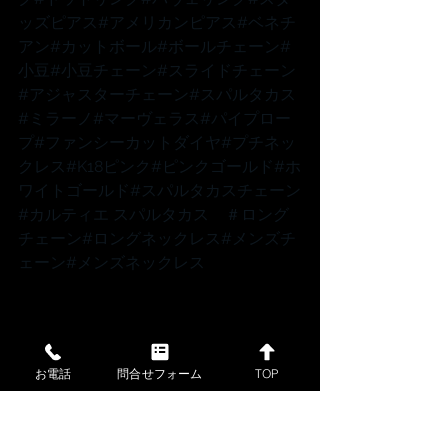
ッズピアス
#アメリカンピアス
#ベネチ
アン
#カットボール
#ボールチェーン
#
小豆
#小豆チェーン
#スライドチェーン
#アジャスターチェーン
#スパルタカス
#ミラーノ
#マーヴェラス
#パイプロー
プ
#ファンシーカットダイヤ
#プチネッ
クレス
#K18ピンク
#ピンクゴールド
#ホ
ワイトゴールド
#スパルタカスチェーン
#カルティエ
 スパルタカス　
＃ロング
チェーン
#ロングネックレス
#メンズチ
ェーン
#メンズネックレス
お電話
問合せフォーム
TOP