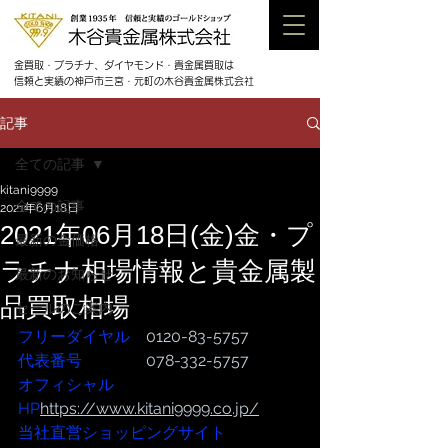
金買取・プラチナ、ダイヤモンド・貴金属買取は
信頼と実績の神戸市三宮・元町の木谷貴金属株式会社
記事
全ての記事
kitani9999
全ての記事
2021年6月18日
2021年06月18日(金)金・プ
最新の金価格
ラチナ相場情報と貴金属製
最新のお知らせ
品買取相場
セールのご案内
フリーダイヤル
　0120-83-5757
代表番号  
              078-332-5757
オフィシャル
HP
https://www.kitani9999.co.jp/
当社直営ショッピングサイト