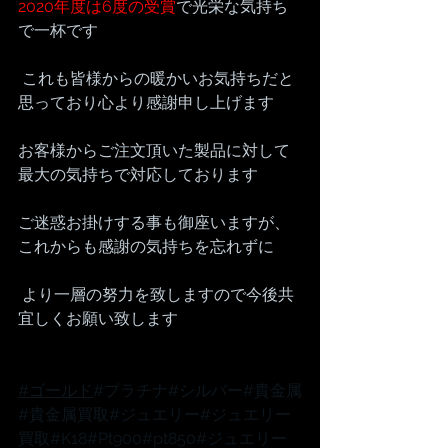
2020年度は6度の受賞
で光栄な気持ち
で一杯です
 これも皆様からの暖かいお気持ちだと
思っており心より感謝申し上げます 
お客様からご注文頂いた製品に対して
最大の気持ちで対応しております
ご迷惑お掛けする事も御座いますが、 
これからも感謝の気持ちを忘れずに
 より一層の努力を致しますので今後共
宜しくお願い致します
#ゴールド
#プラチナ
#シルバー
#貴金属
#貴金属買取
#ジュエリー
#ジュエリー
買取
#K18
#Pt900
#pt850
#ジュエリー