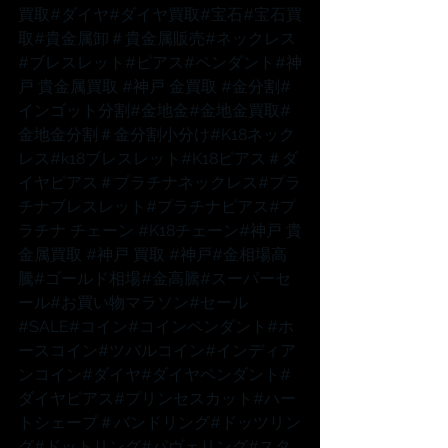
買取
#ダイヤ
#ダイヤ買取
#宝石
#宝石買
取
#貴金属卸
＃貴金属販売
#ネックレス
#ブレスレット
#ピアス
#ペンダント
#神
戸
 貴金属買取 
#神戸
 金買取 
#金分割
#
インゴット分割
#金地金
#金地金買取
#
金地金分割
＃金分割小分け
#K18ネック
レス
#k18ブレスレット
#K18ピアス
＃ダ
イヤピアス
＃プラチナネックレス
#プラ
チナブレスレット
#プラチナピアス
#プ
ラチナ
 チェーン 
#K18チェーン
#神戸
 貴
金属買取 
#神戸
 買取 
#神戸
#金相場高
騰
#ゴールド相場
#金高騰
#スーパーセ
ール
#お買い物マラソン
#セール
#SALE
#コイン
#コインペンダント
#ホ
ースコイン
#ツバルコイン
#インディア
ンコイン
#ダイヤ
#ダイヤペンダント
#
ダイヤピアス
#プリンセスカット
#ハー
トシェープ
＃バンドリング
#ドッツリン
グ
#ドットリング
#パヴェリング
#スタ