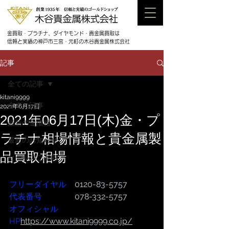
金買取・プラチナ、ダイヤモンド・貴金属買取は
信頼と実績の神戸市三宮・元町の木谷貴金属株式会社
記事
全ての記事
kitani9999
全ての記事
2021年6月17日
2021年06月17日(木)金・プ
最新の金価格
ラチナ相場情報と貴金属製
最新のお知らせ
品買取相場
セールのご案内
フリーダイヤル
　0120-83-5757
代表番号  
              078-332-5757
オフィシャル
HP
https://www.kitani9999.co.jp/