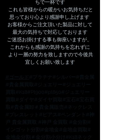
ちで一杯です
 これも皆様からの暖かいお気持ちだと
思っており心より感謝申し上げます 
お客様からご注文頂いた製品に対して
最大の気持ちで対応しております
ご迷惑お掛けする事も御座いますが、 
これからも感謝の気持ちを忘れずに
 より一層の努力を致しますので今後共
宜しくお願い致します
#ゴールド
#プラチナ
#シルバー
#貴金属
#貴金属買取
#ジュエリー
#ジュエリー
買取
#K18
#Pt900
#pt850
#ジュエリー
買取
#ダイヤ
#ダイヤ買取
#宝石
#宝石買
取
#貴金属卸
＃貴金属販売
#ネックレス
#ブレスレット
#ピアス
#ペンダント
#神
戸
 貴金属買取 
#神戸
 金買取 
#金分割
#
インゴット分割
#金地金
#金地金買取
#
金地金分割
＃金分割小分け
#K18ネック