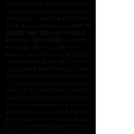
レス
#k18ブレスレット
#K18ピアス
＃ダ
イヤピアス
＃プラチナネックレス
#プラ
チナブレスレット
#プラチナピアス
#プ
ラチナ
 チェーン 
#K18チェーン
#神戸
 貴
金属買取 
#神戸
 買取 
#神戸
#金相場高
騰
#ゴールド相場
#金高騰
#スーパーセ
ール
#お買い物マラソン
#セール
#SALE
#コイン
#コインペンダント
#ホ
ースコイン
#ツバルコイン
#インディア
ンコイン
#ダイヤ
#ダイヤペンダント
#
ダイヤピアス
#プリンセスカット
#ハー
トシェープ
＃バンドリング
#ドッツリン
グ
#ドットリング
#パヴェリング
#スタ
ッズピアス
#アメリカンピアス
#ベネチ
アン
#カットボール
#ボールチェーン
#
小豆
#小豆チェーン
#スライドチェーン
#アジャスターチェーン
#スパルタカス
#ミラーノ
#マーヴェラス
#パイプロー
プ
#ファンシーカットダイヤ
#プチネッ