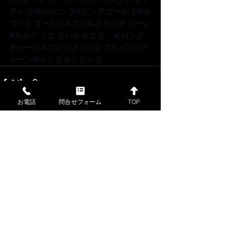
クレス
#K18ピンク
#ピンクゴールド
#ホ
ワイトゴールド
#スパルタカスチェーン
#カルティエ
 スパルタカス　
＃ロング
チェーン
#ロングネックレス
#メンズチ
ェーン
#メンズネックレス
お電話
問合せフォーム
TOP
すべて表示
最新記事