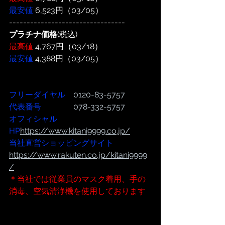
最安値
 6,523円（03/05）
---------------------------------
プラチナ価格
(税込)
最高値
 4,767円（03/18）
最安値
 4,388円（03/05）
フリーダイヤル
　0120-83-5757
代表番号  
              078-332-5757
オフィシャル
HP
https://www.kitani9999.co.jp/
当社直営ショッピングサイト
https://www.rakuten.co.jp/kitani9999
/
＊当社では従業員のマスク着用、手の
消毒、空気清浄機を使用しております