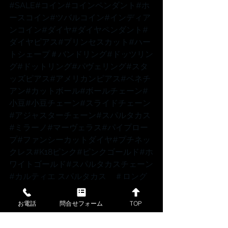
#SALE
#コイン
#コインペンダント
#ホ
ースコイン
#ツバルコイン
#インディア
ンコイン
#ダイヤ
#ダイヤペンダント
#
ダイヤピアス
#プリンセスカット
#ハー
トシェープ
＃バンドリング
#ドッツリン
グ
#ドットリング
#パヴェリング
#スタ
ッズピアス
#アメリカンピアス
#ベネチ
アン
#カットボール
#ボールチェーン
#
小豆
#小豆チェーン
#スライドチェーン
#アジャスターチェーン
#スパルタカス
#ミラーノ
#マーヴェラス
#パイプロー
プ
#ファンシーカットダイヤ
#プチネッ
クレス
#K18ピンク
#ピンクゴールド
#ホ
ワイトゴールド
#スパルタカスチェーン
#カルティエ
 スパルタカス　
＃ロング
チェーン
#ロングネックレス
#メンズチ
ェーン
#メンズネックレス
お電話
問合せフォーム
TOP