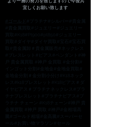
 より一層の努力を致しますので今後共
宜しくお願い致します
#ゴールド
#プラチナ
#シルバー
#貴金属
#貴金属買取
#ジュエリー
#ジュエリー
買取
#K18
#Pt900
#pt850
#ジュエリー
買取
#ダイヤ
#ダイヤ買取
#宝石
#宝石買
取
#貴金属卸
＃貴金属販売
#ネックレス
#ブレスレット
#ピアス
#ペンダント
#神
戸
 貴金属買取 
#神戸
 金買取 
#金分割
#
インゴット分割
#金地金
#金地金買取
#
金地金分割
＃金分割小分け
#K18ネック
レス
#k18ブレスレット
#K18ピアス
＃ダ
イヤピアス
＃プラチナネックレス
#プラ
チナブレスレット
#プラチナピアス
#プ
ラチナ
 チェーン 
#K18チェーン
#神戸
 貴
金属買取 
#神戸
 買取 
#神戸
#金相場高
騰
#ゴールド相場
#金高騰
#スーパーセ
ール
#お買い物マラソン
#セール