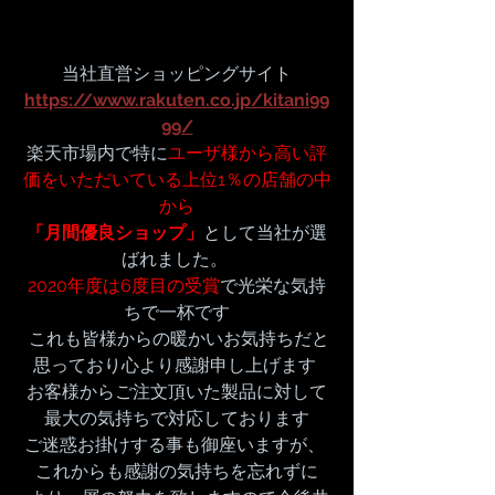
当社直営ショッピングサイト
https://www.rakuten.co.jp/kitani99
99/
楽天市場内で特に
ユーザ様から高い評
価をいただいている上位1％の店舗の中
から
「月間優良ショップ」
として当社が選
ばれました。 
2020年度は6度目の受賞
で光栄な気持
ちで一杯です
 これも皆様からの暖かいお気持ちだと
思っており心より感謝申し上げます 
お客様からご注文頂いた製品に対して
最大の気持ちで対応しております
ご迷惑お掛けする事も御座いますが、 
これからも感謝の気持ちを忘れずに