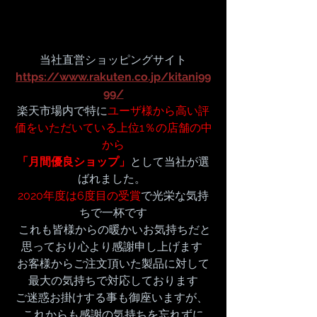
当社直営ショッピングサイト
https://www.rakuten.co.jp/kitani99
99/
楽天市場内で特に
ユーザ様から高い評
価をいただいている上位1％の店舗の中
から
「月間優良ショップ」
として当社が選
ばれました。 
2020年度は6度目の受賞
で光栄な気持
ちで一杯です
 これも皆様からの暖かいお気持ちだと
思っており心より感謝申し上げます 
お客様からご注文頂いた製品に対して
最大の気持ちで対応しております
ご迷惑お掛けする事も御座いますが、 
これからも感謝の気持ちを忘れずに