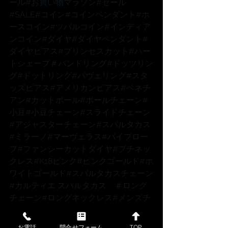
ール
#お買い物マラソン
#セール
#SALE
#コイン
#コインペンダント
#ホ
ースコイン
#ツバルコイン
#インディア
ンコイン
#ダイヤ
#ダイヤペンダント
#
ダイヤピアス
#プリンセスカット
#ハー
トシェープ
＃バンドリング
#ドッツリン
グ
#ドットリング
#パヴェリング
#スタ
ッズピアス
#アメリカンピアス
#ベネチ
アン
#カットボール
#ボールチェーン
#
小豆
#小豆チェーン
#スライドチェーン
#アジャスターチェーン
#スパルタカス
#ミラーノ
#マーヴェラス
#パイプロー
プ
#ファンシーカットダイヤ
#プチネッ
クレス
#K18ピンク
#ピンクゴールド
#ホ
ワイトゴールド
#スパルタカスチェーン
#カルティエ
 スパルタカス　
＃ロング
チェーン
#ロングネックレス
#メンズチ
ェーン
#メンズネックレス
お電話
問合せフォーム
TOP