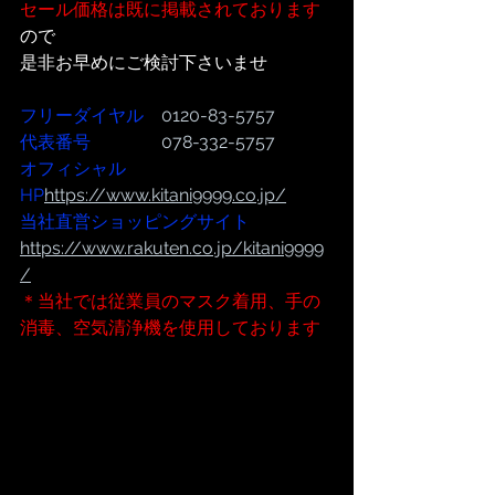
セール価格は既に掲載されております
ので
是非お早めにご検討下さいませ
フリーダイヤル
　0120-83-5757
代表番号  
              078-332-5757
オフィシャル
HP
https://www.kitani9999.co.jp/
当社直営ショッピングサイト
https://www.rakuten.co.jp/kitani9999
/
＊当社では従業員のマスク着用、手の
消毒、空気清浄機を使用しております