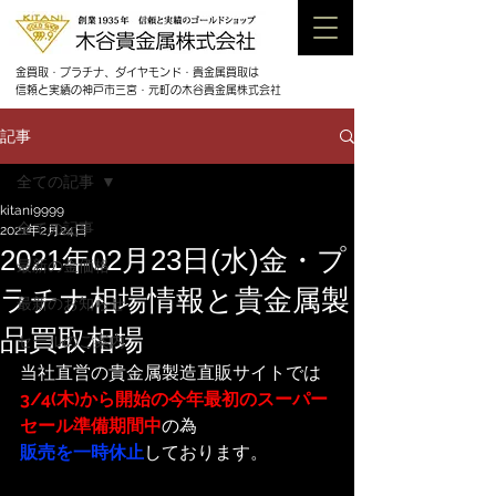
金買取・プラチナ、ダイヤモンド・貴金属買取は
信頼と実績の神戸市三宮・元町の木谷貴金属株式会社
記事
全ての記事
kitani9999
全ての記事
2021年2月24日
2021年02月23日(水)金・プ
最新の金価格
ラチナ相場情報と貴金属製
最新のお知らせ
品買取相場
セールのご案内
当社直営の貴金属製造直販サイトでは
3/4(木)から開始の今年最初のスーパー
セール準備期間中
の為
販売を一時休止
しております。