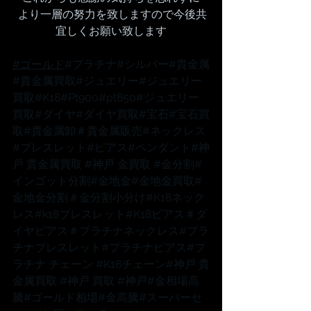
 より一層の努力を致しますので今後共
宜しくお願い致します
#ゴールド
#プラチナ
#シルバー
#貴金属
#貴金属買取
#ジュエリー
#ジュエリー
買取
#K18
#Pt900
#pt850
#ジュエリー
買取
#ダイヤ
#ダイヤ買取
#宝石
#宝石買
取
#貴金属卸
＃貴金属販売
#ネックレス
#ブレスレット
#ピアス
#ペンダント
#神
戸
 貴金属買取 
#神戸
 金買取 
#金分割
#
インゴット分割
#金地金
#金地金買取
#
金地金分割
＃金分割小分け
#K18ネック
レス
#k18ブレスレット
#K18ピアス
＃ダ
イヤピアス
＃プラチナネックレス
#プラ
チナブレスレット
#プラチナピアス
#プ
ラチナ
 チェーン 
#K18チェーン
#神戸
 貴
金属買取 
#神戸
 買取 
#神戸
#金相場高
騰
#ゴールド相場
#金高騰
#スーパーセ