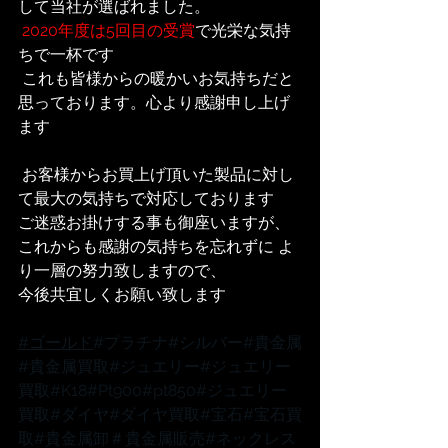
して当社が選ばれました。
2020年度は5回目の受賞
で光栄な気持
ちで一杯です
 これも皆様からの暖かいお気持ちだと
思っております。心より感謝申し上げ
ます  
 お客様からお買上げ頂いた製品に対し
て最大の気持ちで対応しております 
ご迷惑お掛けする事も御座いますが、
これからも感謝の気持ちを忘れずに よ
り一層の努力致しますので、
今後共宜しくお願い致します
#ゴールド
#プラチナ
#シルバー
#貴金属
#貴金属買取
#ジュエリー
#ジュエリー
買取
#K18
#Pt900
#pt850
#ジュエリー
買取
#ダイヤ
#ダイヤ買取
#宝石
#宝石買
取
#貴金属卸
＃貴金属販売
#ネックレス