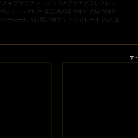
アス
＃プラチナネックレス
#プラチナブレスレッ
K18チェーン
#神戸
 貴金属買取 
#神戸
 買取 
#神戸
ーパーセール
#お買い物マラソン
#セール
#SALE
す