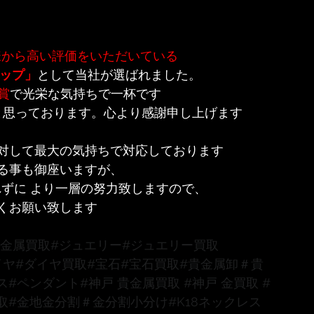
から高い評価をいただいている 
ップ」
として当社が選ばれました。
賞
で光栄な気持ちで一杯です
と思っております。心より感謝申し上げます 
対して最大の気持ちで対応しております 
る事も御座いますが、
ずに より一層の努力致しますので、
くお願い致します
貴金属買取
#ジュエリー
#ジュエリー買取
イヤ
#ダイヤ買取
#宝石
#宝石買取
#貴金属卸
＃貴
ス
#ペンダント
#神戸
 貴金属買取 
#神戸
 金買取 
#
取
#金地金分割
＃金分割小分け
#K18ネックレス