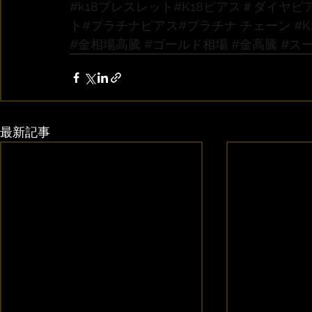
#k18ブレスレット
#K18ピアス
＃ダイヤピ
ト
#プラチナピアス
#プラチナ
 チェーン 
#
#金相場高騰
#ゴールド相場
#金高騰
#ス
最新記事