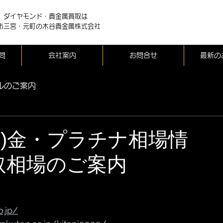
、ダイヤモンド・貴金属買取は
市三宮・元町の木谷貴金属株式会社
問
会社案内
お問合せ
最新の
ルのご案内
(水)金・プラチナ相場情
取相場のご案内
o.jp/