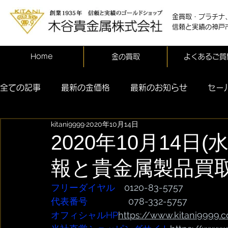
金買取・プラチナ
信頼と実績の神戸
Home
金の買取
よくあるご質
全ての記事
最新の金価格
最新のお知らせ
セー
kitani9999
2020年10月14日
2020年10月14日
報と貴金属製品買
フリーダイヤル
　0120-83-5757
代表番号  
              078-332-5757
オフィシャルHP
https://www.kitani9999.c