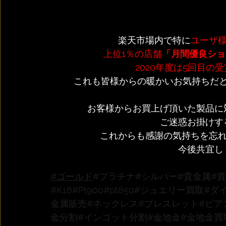
楽天市場内で特に
ユーザ様
上位1％の店舗
「月間優良ショ
2020年度は5回目の受
 これも皆様からの暖かいお気持ちだ
 お客様からお買上げ頂いた製品に
ご迷惑お掛けす
これからも感謝の気持ちを忘れ
今後共宜し
#ゴールド
#プラチナ
#シルバー
#貴金属
#
#K18
#Pt900
#pt850
#ジュエリー買取
#ダ
金属販売
#ネックレス
#ブレスレット
#ピア
金分割
#インゴット分割
#金地金
#金地金買