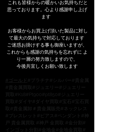
 これも皆様からの暖かいお気持ちだと
思っております。心より感謝申し上げ
ます  
 お客様からお買上げ頂いた製品に対し
て最大の気持ちで対応しております 
ご迷惑お掛けする事も御座いますが、
これからも感謝の気持ちを忘れずに よ
り一層の努力致しますので、
今後共宜しくお願い致します
#ゴールド
#プラチナ
#シルバー
#貴金属
#貴金属買取
#ジュエリー
#ジュエリー
買取
#K18
#Pt900
#pt850
#ジュエリー
買取
#ダイヤ
#ダイヤ買取
#宝石
#宝石買
取
#貴金属卸
＃貴金属販売
#ネックレス
#ブレスレット
#ピアス
#ペンダント
#神
戸
 貴金属買取 
#神戸
 金買取 
#金分割
#
インゴット分割
#金地金
#金地金買取
#