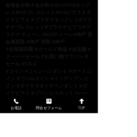
金地金分割
＃金分割小分け
#K18ネック
レス
#k18ブレスレット
#K18ピアス
＃ダ
イヤピアス
＃プラチナネックレス
#プラ
チナブレスレット
#プラチナピアス
#プ
ラチナ
 チェーン 
#K18チェーン
#神戸
 貴
金属買取 
#神戸
 買取 
#神戸
#金相場高騰
#ゴールド相場
#金高騰
#
スーパーセール
#お買い物マラソン
#
セール
#SALE
#コイン
#コインペンダント
#ホースコ
イン
#ツバルコイン
#インディアンコ
イン
#ダイヤ
#ダイヤペンダント
#ダ
イヤピアス
#プリンセスカット
#ハー
トシェープ
お電話
問合せフォーム
TOP
すべて表示