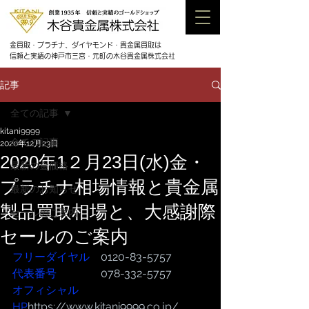
金買取・プラチナ、ダイヤモンド・貴金属買取は
信頼と実績の神戸市三宮・元町の木谷貴金属株式会社
記事
全ての記事
kitani9999
全ての記事
2020年12月23日
2020年1２月23日(水)金・
最新の金価格
プラチナ相場情報と貴金属
最新のお知らせ
製品買取相場と、大感謝際
セールのご案内
セールのご案内
フリーダイヤル
　0120-83-5757
代表番号  
              078-332-5757
オフィシャル
HP
https://www.kitani9999.co.jp/