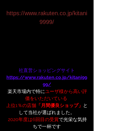
https://www.rakuten.co.jp/kitani
9999/
社直営ショッピングサイト
https://www.rakuten.co.jp/kitani99
99/
 楽天市場内で特に
ユーザ様から高い評
価をいただいている 
上位1％の店舗
「月間優良ショップ」
と
して当社が選ばれました。
2020年度は6回目の受賞
で光栄な気持
ちで一杯です