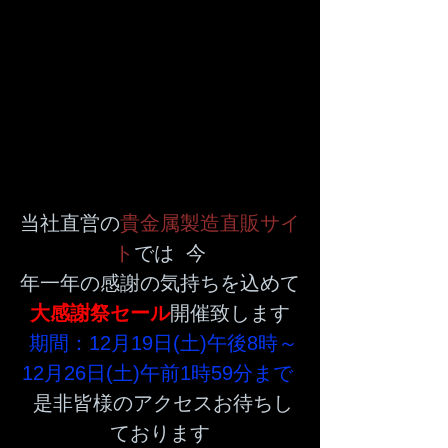
当社直営の
貴金属製造直販サイ
ト
では  今
年一年の感謝の気持ちを込めて
大感謝祭セール
開催致します
期間：12月19日(土)午後8時～
12月26日(土)午前1時59分まで
 是非皆様のアクセスお待ちし
ております